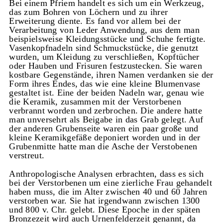
Bei einem Pfriem handelt es sich um ein Werkzeug,
das zum Bohren von Löchern und zu ihrer
Erweiterung diente. Es fand vor allem bei der
Verarbeitung von Leder Anwendung, aus dem man
beispielsweise Kleidungsstücke und Schuhe fertigte.
Vasenkopfnadeln sind Schmuckstücke, die genutzt
wurden, um Kleidung zu verschließen, Kopftücher
oder Hauben und Frisuren festzustecken. Sie waren
kostbare Gegenstände, ihren Namen verdanken sie der
Form ihres Endes, das wie eine kleine Blumenvase
gestaltet ist. Eine der beiden Nadeln war, genau wie
die Keramik, zusammen mit der Verstorbenen
verbrannt worden und zerbrochen. Die andere hatte
man unversehrt als Beigabe in das Grab gelegt. Auf
der anderen Grubenseite waren ein paar große und
kleine Keramikgefäße deponiert worden und in der
Grubenmitte hatte man die Asche der Verstobenen
verstreut.
Anthropologische Analysen erbrachten, dass es sich
bei der Verstorbenen um eine zierliche Frau gehandelt
haben muss, die im Alter zwischen 40 und 60 Jahren
verstorben war. Sie hat irgendwann zwischen 1300
und 800 v. Chr. gelebt. Diese Epoche in der späten
Bronzezeit wird auch Urnenfelderzeit genannt, da