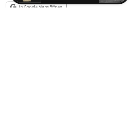
In Google Maps öffnen
Metadaten
RESSOURCEN
Hermann Müller-Karpe: Münchener Urnenfelder, Kallmünz 1957.
Art. „Urnenfelderkultur“, in: Reallexikon der germanischen
Altertumskunde, Band 31, Berlin 2006, 549–558.
Ronald Heynowski: Nadeln – Erkennen. Bestimmen.