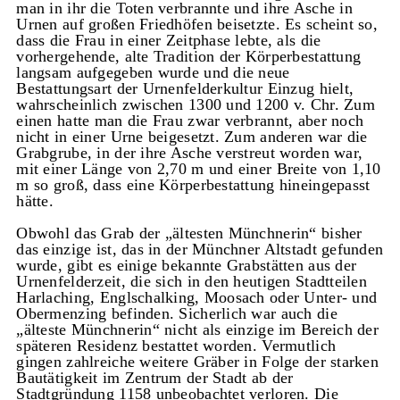
man in ihr die Toten verbrannte und ihre Asche in
Urnen auf großen Friedhöfen beisetzte. Es scheint so,
dass die Frau in einer Zeitphase lebte, als die
vorhergehende, alte Tradition der Körperbestattung
langsam aufgegeben wurde und die neue
Bestattungsart der Urnenfelderkultur Einzug hielt,
wahrscheinlich zwischen 1300 und 1200 v. Chr. Zum
einen hatte man die Frau zwar verbrannt, aber noch
nicht in einer Urne beigesetzt. Zum anderen war die
Grabgrube, in der ihre Asche verstreut worden war,
mit einer Länge von 2,70 m und einer Breite von 1,10
m so groß, dass eine Körperbestattung hineingepasst
hätte.
Obwohl das Grab der „ältesten Münchnerin“ bisher
das einzige ist, das in der Münchner Altstadt gefunden
wurde, gibt es einige bekannte Grabstätten aus der
Urnenfelderzeit, die sich in den heutigen Stadtteilen
Harlaching, Englschalking, Moosach oder Unter- und
Obermenzing befinden. Sicherlich war auch die
„älteste Münchnerin“ nicht als einzige im Bereich der
späteren Residenz bestattet worden. Vermutlich
gingen zahlreiche weitere Gräber in Folge der starken
Bautätigkeit im Zentrum der Stadt ab der
Stadtgründung 1158 unbeobachtet verloren. Die