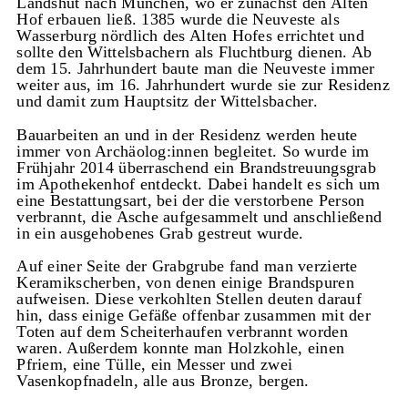
Landshut nach München, wo er zunächst den Alten
Hof erbauen ließ. 1385 wurde die Neuveste als
Wasserburg nördlich des Alten Hofes errichtet und
sollte den Wittelsbachern als Fluchtburg dienen. Ab
dem 15. Jahrhundert baute man die Neuveste immer
weiter aus, im 16. Jahrhundert wurde sie zur Residenz
und damit zum Hauptsitz der Wittelsbacher.
Bauarbeiten an und in der Residenz werden heute
immer von Archäolog:innen begleitet. So wurde im
Frühjahr 2014 überraschend ein Brandstreuungsgrab
im Apothekenhof entdeckt. Dabei handelt es sich um
eine Bestattungsart, bei der die verstorbene Person
verbrannt, die Asche aufgesammelt und anschließend
in ein ausgehobenes Grab gestreut wurde.
Auf einer Seite der Grabgrube fand man verzierte
Keramikscherben, von denen einige Brandspuren
aufweisen. Diese verkohlten Stellen deuten darauf
hin, dass einige Gefäße offenbar zusammen mit der
Toten auf dem Scheiterhaufen verbrannt worden
waren. Außerdem konnte man Holzkohle, einen
Pfriem, eine Tülle, ein Messer und zwei
Vasenkopfnadeln, alle aus Bronze, bergen.