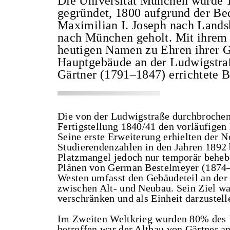
Die Universität München wurde 1
gegründet, 1800 aufgrund der Be
Maximilian I. Joseph nach Lands
nach München geholt. Mit ihrem 
heutigen Namen zu Ehren ihrer Gr
Hauptgebäude an der Ludwigstraß
Gärtner (1791–1847) errichtete 
Die von der Ludwigstraße durchbrochene
Fertigstellung 1840/41 den vorläufigen 
Seine erste Erweiterung erhielten der 
Studierendenzahlen in den Jahren 1892
Platzmangel jedoch nur temporär beheb
Plänen von German Bestelmeyer (1874–
Westen umfasst den Gebäudeteil an der
zwischen Alt- und Neubau. Sein Ziel wa
verschränken und als Einheit darzustell
Im Zweiten Weltkrieg wurden 80% des U
betroffen war der Altbau von Gärtner a