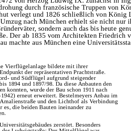
472 von Herzog Ludwig IX. zunächst in Ing
drohung durch französische Truppen von Kö
hut verlegt und 1826 schließlich von König 
Umzug nach München erhielt sie nicht nur i
ünderväter, sondern auch das bis heute gen
e. Der ab 1835 vom Architekten Friedrich 
Bau machte aus München eine Universitätssta
 Vierflügelanlage bildete mit ihrer
Endpunkt der repräsentativen Prachtstraße.
Nord- und Südflügel aufgrund steigender
 bis 1894 und 1897/98. Da diese Anbauten den
en konnten, wurde der Bau schon 1911 nach
1942) erneut erweitert. Bestelmeyers Anbau im
 Amalienstraße und den Lichthof als Verbindung
r es, die beiden Bauten ineinander zu
en.
niversitätsgebäudes zerstört. Besonders
n der Ludwigstraße: Der Mittelflügel war