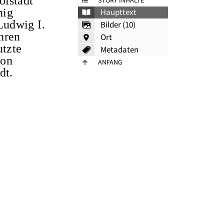
olstadt
STORY INHALTE
nig
Haupttext
Ludwig I.
Bilder (10)
hren
Ort
utzte
Metadaten
von
ANFANG
dt.