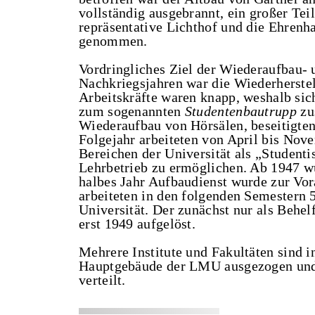
vollständig ausgebrannt, ein großer Te
repräsentative Lichthof und die Ehrenh
genommen.
Vordringliches Ziel der Wiederaufbau- 
Nachkriegsjahren war die Wiederherste
Arbeitskräfte waren knapp, weshalb si
zum sogenannten
Studentenbautrupp
zu
Wiederaufbau von Hörsälen, beseitigte
Folgejahr arbeiteten von April bis Nove
Bereichen der Universität als „Student
Lehrbetrieb zu ermöglichen. Ab 1947 wu
halbes Jahr Aufbaudienst wurde zur Vor
arbeiteten in den folgenden Semestern
Universität. Der zunächst nur als Beh
erst 1949 aufgelöst.
Mehrere Institute und Fakultäten sind i
Hauptgebäude der LMU ausgezogen und h
verteilt.