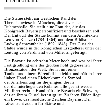
in Deutschland.
Die Statue steht am westlichen Rand der
Theresienwiese in München, direkt vor der
Ruhmeshalle. Sie stellt eine Frau dar, die das
Königreich Bayern personifiziert und beschützen soll.
Der Entwurf der Statue kommt von dem Architekten
Leo von Klenze (1784–1864) und dem Bildhauer
Ludwig Schwanthaler (1802–1848). Der Guss der
Statue wurde in der Königlichen Erzgießerei unter der
Leitung von Ferdinand von Miller angefertigt.
Die Bavaria ist achtzehn Meter hoch und war bei ihrer
Fertigstellung eine der größten hohl gegossenen
Bronzestatuen der Welt. Sie ist mit einer
Tunika und einem Bärenfell bekleidet und hält in ihrer
linken Hand einen Eichenkranz als Symbol
der Anerkennung für diejenigen, die in
der dahinterliegenden Ruhmeshalle geehrt werden.
Mit ihrer rechten Hand hält die Bavaria ein Schwert,
das an ihrem Gürtel befestigt ist. Zu ihren Füßen liegt
ein Löwe, das heraldische Zeichen Bayerns. Der
Löwe steht zudem für Stärke und