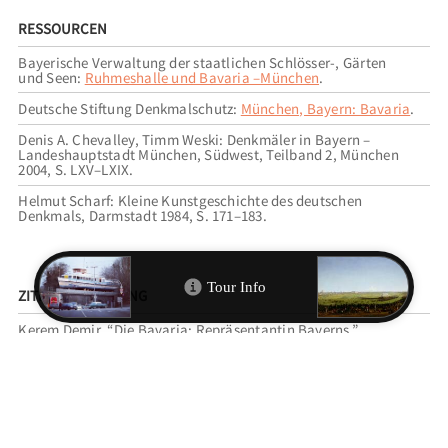
RESSOURCEN
Bayerische Verwaltung der staatlichen Schlösser-, Gärten
und Seen:
Ruhmeshalle und Bavaria –München
.
Deutsche Stiftung Denkmalschutz:
München, Bayern: Bavaria
.
Denis A. Chevalley, Timm Weski: Denkmäler in Bayern –
Landeshauptstadt München, Südwest, Teilband 2, München
2004, S. LXV–LXIX.
Helmut Scharf: Kleine Kunstgeschichte des deutschen
Denkmals, Darmstadt 1984, S. 171–183.
ZITIEREMPFEHLUNG
Kerem Demir, “Die Bavaria: Repräsentantin Bayerns,”
MunichArtToGo
, accessed 9. August 2026,
https://municharttogo.zikg.eu/items/show/345
.
VERWANDTE TOUREN