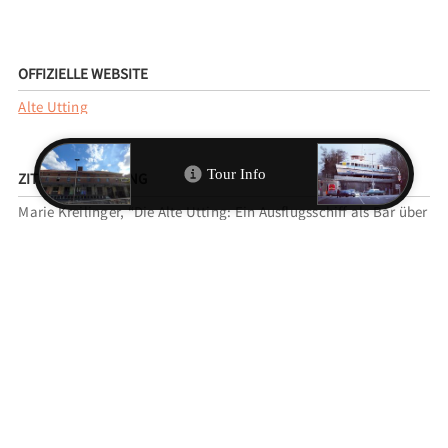
OFFIZIELLE WEBSITE
Alte Utting
ZITIEREMPFEHLUNG
Marie Kreilinger, “Die Alte Utting: Ein Ausflugsschiff als Bar über
den Dächern Münchens,”
MunichArtToGo
, accessed 9. August
2026,
https://municharttogo.zikg.eu/items/show/341
.
VERWANDTE TOUREN
P-SEMINAR DES KLENZE-GYMNASIUMS
EINGEORDNET UNTER