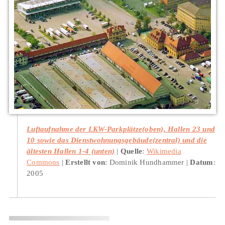
Luftaufnahme der LKW-Parkplätze(oben), Hallen 23 und
10 sowie das Dienstwohnungsgebäude(zentral) und die
ältesten Hallen 1-4 (unten)
Quelle
:
Wikimedia
Commons
Erstellt von
: Dominik Hundhammer
Datum
:
2005