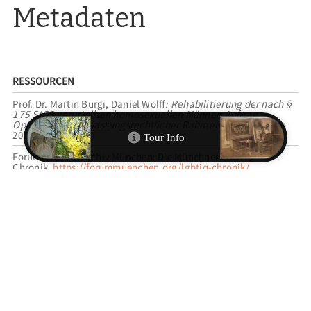
Metadaten
RESSOURCEN
Prof. Dr. Martin Burgi, Daniel Wolff
: Rehabilitierung der nach §
175 StGB verurteilten homosexuellen Männer: Auftrag,
Optionen und verfassungsrechtlicher Rahmen
, Baden-Baden
2016.
Forum Queeres Archiv München: Die Münchner LGBTIQ*-
Chronik,
https://forummuenchen.org/lgbtiq-chronik/
(abgerufen am 09.02.2026).
Rüdiger Lautmann: „Diversität
und
Einheit. Die NS-
Homosexuellenrepression in der deutschen Erinnerungskultur“,
in
: Invertito. Jahrbuch für die Geschichte der
Homosexualitäten
21 (2019), S. 224-247.
Kulturreferat / Ulla-Britta Vollhardt: ThemenGeschichtsPfad,
Bd. 2: Geschichte der Lesben und Schwulen in München, 2010, S.
146-151. Online unter:
https://stadt.muenchen.de/dam/jcr%3A0f1e7217-0e8c-4d2f-
a0e8-
961f02efe625/TGP_Homosexuelle_innen_Aufl3_2015_komplett.p