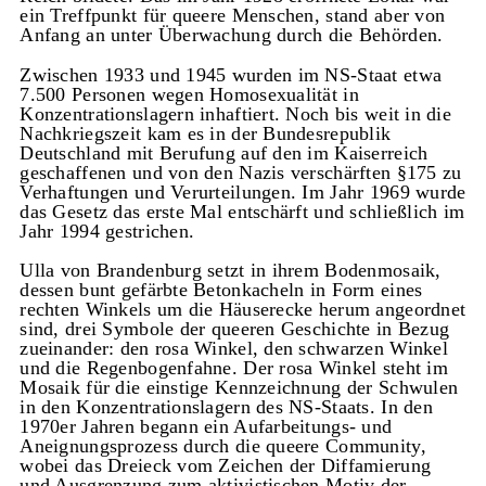
ein Treffpunkt für queere Menschen, stand aber von
Anfang an unter Überwachung durch die Behörden.
Zwischen 1933 und 1945 wurden im NS-Staat etwa
7.500 Personen wegen Homosexualität in
Konzentrationslagern inhaftiert. Noch bis weit in die
Nachkriegszeit kam es in der Bundesrepublik
Deutschland mit Berufung auf den im Kaiserreich
geschaffenen und von den Nazis verschärften §175 zu
Verhaftungen und Verurteilungen. Im Jahr 1969 wurde
das Gesetz das erste Mal entschärft und schließlich im
Jahr 1994 gestrichen.
Ulla von Brandenburg setzt in ihrem Bodenmosaik,
dessen bunt gefärbte Betonkacheln in Form eines
rechten Winkels um die Häuserecke herum angeordnet
sind, drei Symbole der queeren Geschichte in Bezug
zueinander: den rosa Winkel, den schwarzen Winkel
und die Regenbogenfahne. Der rosa Winkel steht im
Mosaik für die einstige Kennzeichnung der Schwulen
in den Konzentrationslagern des NS-Staats. In den
1970er Jahren begann ein Aufarbeitungs- und
Aneignungsprozess durch die queere Community,
wobei das Dreieck vom Zeichen der Diffamierung
und Ausgrenzung zum aktivistischen Motiv der