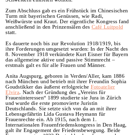
Zum Abschluss gab es ein Frühstück im Chinesischen
Turm mit bayerischen Genüssen, wie Radi,
Weißwürste und Kraut. Der eigentliche Kongress fand
anschließend in den Prinzensälen des
Café Luitpold
statt.
Es dauerte noch bis zur Revolution 1918/1919, bis
ihre Forderungen umgesetzt wurden: In der Nacht des
8. November 1918 verkündete Kurt Eisner für Bayern
das allgemeine aktive und passive Stimmrecht –
erstmals galt es für alle Frauen und Männer.
Anita Augspurg, geboren in Verden/Aller, kam 1886
nach München und betrieb mit ihrer Freundin Sophia
Goudstikker das äußerst erfolgreiche
Fotoatelier
Elvira
. Nach der Gründung des „Vereins für
Fraueninteressen“ 1899 studierte sie Jura in Zürich
und wurde die erste promovierte Juristin
Deutschlands. Sie setzte sich von da an mit ihrer
Lebensgefährtin Lida Gustava Heymann für
Frauenrechte ein. Ab 1915, nach dem 1.
Internationalen Frauenfriedenskongress in Den Haag,
galt ihr Engagement der Friedensbewegung. Beide