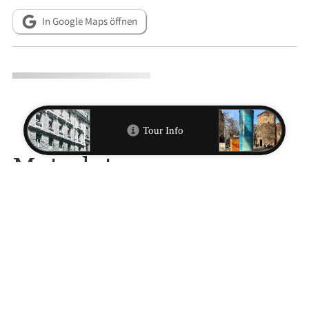
In Google Maps öffnen
Metadaten
RESSOURCEN
Adelheid Schmidt-Thomé: Sozial bis radikal. Politische
Münchnerinnen im Porträt, München 2018.
Lida Gustava Heymann in Zusammenarbeit mit Dr. jur. Anita
Augspurg: Erlebtes – Erschautes. Deutsche Frauen kämpfen für
Freiheit, Recht und Frieden 1850–1940. Hg. Dr. Margit