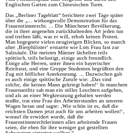
Englischen Garten zum Chinesischen Turm.
Das „Berliner Tageblatt“ berichtete zwei Tage später
über die „... wirkungsvolle Demonstration für das
Frauenstimmrecht. ... Die Münchener Bevölkerung,
die in ihrer angenehm zurückhaltenden Art jeden tun
und treiben läßt, was er will, erhob keinen Protest.
Man begegnete vielen neugierigen Blicken, so manch
alter ‚Bierphilister‘ erstarrte wie Lots Frau fast zur
Salzsäule. Die meisten Männer lächelten teils
spöttisch, teils belustigt, einige auch freundlich.
Einige alte Herren, unter ihnen ein bayerischer
Reichsrat, und eine Gruppe Studenten begrüßten den
Zug mit höflicher Anerkennung. ... Dazwischen gab
es auch einige spöttische Zurufe wie: ‚Das sind
solche, die keinen Mann gekriegt haben!‘ In manchem
Frauenantlitz sah man ein stilles Leuchten aufgehen,
und als an einer Wegkreuzung gehalten werden
mußte, trat eine Frau des Arbeiterstandes an unseren
Wagen heran und sagte: ‚Wie schön ist es, daß die
reichsten Damen jetzt auch für uns arbeiten wollen!‘,
worauf ihr erwidert wurde, daß die
Frauenstimmrechtlerinnen alles arbeitende Frauen
seien, die eben für ihre weniger gut gestellten
Schwestern eintreten wollten.“