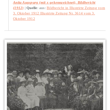
Anita Augspurg (mit x gekennzeichnet), Bildbericht
(1912)
Quelle
: aus:
Bildbericht in Illustrirte Zeitung vom
3. Oktober 1912 Illustrirte Zeitung Nr. 3614 vom 3.
Oktober 1912