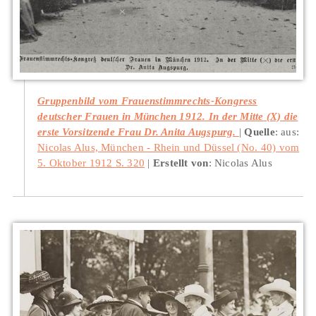
Gruppenbild vom Frauenstimmrechts-Kongress
deutscher Frauen in München 1912. In der Mitte (X) die
erste Vorsitzende Frau Dr. Anita Augspurg.
Quelle
: aus:
Nicolas Alus, München - Rhein und Düssel (No. 40) vom
5. Oktober 1912 S. 320
Erstellt von
: Nicolas Alus