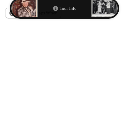
In Google Maps öffnen
Metadaten
RESSOURCEN
Adelheid Schmidt-Thomé: Ellen Ammann. Frauenbewegte
Katholikin, Regensburg 2020.
Gerlinde Wosgien: Ellen Ammann (1870–1932) – eine
frauenbewegte, sozial engagierte Politikerin des frühen 20.