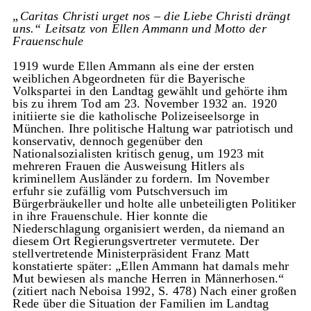
„Caritas Christi urget nos – die Liebe Christi drängt
uns.“
Leitsatz von Ellen Ammann und Motto der
Frauenschule
1919 wurde Ellen Ammann als eine der ersten
weiblichen Abgeordneten für die Bayerische
Volkspartei in den Landtag gewählt und gehörte ihm
bis zu ihrem Tod am 23. November 1932 an. 1920
initiierte sie die katholische Polizeiseelsorge in
München. Ihre politische Haltung war patriotisch und
konservativ, dennoch gegenüber den
Nationalsozialisten kritisch genug, um 1923 mit
mehreren Frauen die Ausweisung Hitlers als
kriminellem Ausländer zu fordern. Im November
erfuhr sie zufällig vom Putschversuch im
Bürgerbräukeller und holte alle unbeteiligten Politiker
in ihre Frauenschule. Hier konnte die
Niederschlagung organisiert werden, da niemand an
diesem Ort Regierungsvertreter vermutete. Der
stellvertretende Ministerpräsident Franz Matt
konstatierte später: „Ellen Ammann hat damals mehr
Mut bewiesen als manche Herren in Männerhosen.“
(zitiert nach Neboisa 1992, S. 478) Nach einer großen
Rede über die Situation der Familien im Landtag