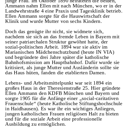
junge Frau. Im Oktober 1890 heirateten die beiden,
Ammann nahm Ellen mit nach München, wo er in der
Landwehrstraße 4 eine Praxis und Tagesklinik betrieb.
Ellen Ammann sorgte für die Hauswirtschaft der
Klinik und wurde Mutter von sechs Kindern.
Doch das genügte ihr nicht, sie widmete sich,
nachdem sie sich an das fremde Leben in Bayern mit
seiner patriarchalen Struktur gewöhnt hatte, der
sozial-politischen Arbeit. 1894 war sie aktiv im
Marianischen Mädchenschutzbund (heute IN VIA)
und begründete drei Jahre später die katholische
Bahnhofsmission am Hauptbahnhof. Dafür wurde sie
kritisiert, als junge Mutter und Ausländerin sollte sie
das Haus hüten, fanden die etablierten Damen.
Lebens- und Arbeitsmittelpunkt war seit 1894 ein
großes Haus in der Theresienstraße 25. Hier gründete
Ellen Ammann den KDFB München und Bayern und
sorgte 1905 für die Anfänge einer „social-caritativen
Frauenschule“ (heute Katholische Stiftungshochschule
in Haidhausen). Es war ihr ein wichtiges Anliegen,
jungen katholischen Frauen religiösen Halt zu bieten
und für die soziale Arbeit eine professionelle
Ausbildung zu ermöglichen.