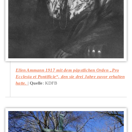
Ellen Ammann 1917 mit dem päpstlichen Orden „Pro
Ecclesia et Pontificie“, den sie drei Jahre zuvor erhalten
hatte.
Quelle
: KDFB