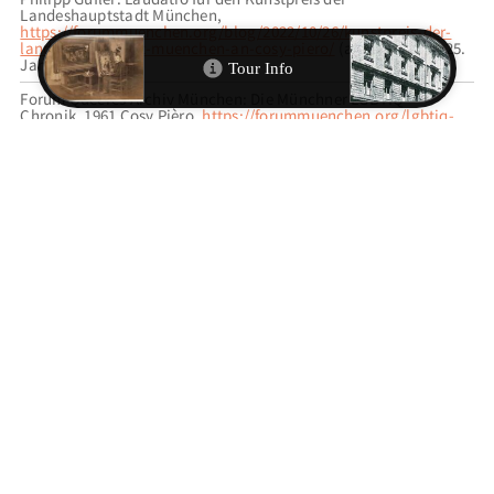
Landeshauptstadt München,
https://forummuenchen.org/blog/2022/10/26/kunstpreis-der-
landeshauptstadt-muenchen-an-cosy-piero/
(abgerufen am 25.
Januar 2026).
Forum Queeres Archiv München: Die Münchner LGBTIQ*-
Chronik. 1961 Cosy Pièro,
https://forummuenchen.org/lgbtiq-
chronik/
(abgerufen am 25. Januar 2026).
ZITIEREMPFEHLUNG
Stefan Gruhne, “Bei Cosy: „Ein Gemisch von allen möglichen
Existenzen“,”
MunichArtToGo
, accessed 6. August 2026,
https://municharttogo.zikg.eu/items/show/302
.
VERWANDTE TOUREN
QUEER & FEMINISTISCH DURCH MÜNCHEN
EINGEORDNET UNTER