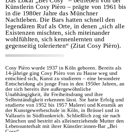
Das Lokal „Bei Cosy“ – betrieben von der
Künstlerin Cosy Pièro – prägte von 1961 bis
in die 1980er Jahre das Münchner
Nachtleben. Die Bars hatten schnell den
legendären Ruf als Orte, in denen „sich alle
Existenzen mischten, sich miteinander
wohlfühlten, sich kennenlernten und
gegenseitig tolerierten“ (Zitat Cosy Pièro).
Cosy Pièro wurde 1937 in Köln geboren. Bereits als
14-jährige ging Cosy Pièro von zu Hause weg und
entschied sich, Kunst zu studieren – eine besondere
Entscheidung als junge Frau in den 1950er Jahren, an
der sich bereits ihre außergewöhnliche
Unabhängigkeit, ihr Freiheitsdrang und ihre
Selbstständigkeit erkennen lässt. Sie hatte Erfolg und
studierte von 1952 bis 1957 Malerei und Keramik an
der Kunstgewerbeschule in Köln, in Brüssel und in
Vallauris in Südfrankreich. Schließlich zog sie nach
München und bestritt als alleinerziehende Mutter den
Lebensunterhalt mit ihrer Künstler:innen-Bar „Bei
Cosy“.