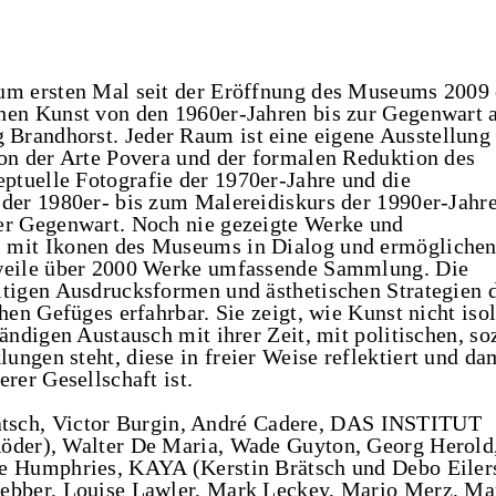
zum ersten Mal seit der Eröffnung des Museums 2009 
chen Kunst von den 1960er-Jahren bis zur Gegenwart 
Brandhorst. Jeder Raum ist eine eigene Ausstellung 
ion der Arte Povera und der formalen Reduktion des
ptuelle Fotografie der 1970er-Jahre und die
 der 1980er- bis zum Malereidiskurs der 1990er-Jahr
der Gegenwart. Noch nie gezeigte Werke und
i mit Ikonen des Museums in Dialog und ermöglichen
rweile über 2000 Werke umfassende Sammlung. Die
ltigen Ausdrucksformen und ästhetischen Strategien 
chen Gefüges erfahrbar. Sie zeigt, wie Kunst nicht isol
tändigen Austausch mit ihrer Zeit, mit politischen, so
ungen steht, diese in freier Weise reflektiert und da
erer Gesellschaft ist.
ätsch, Victor Burgin, André Cadere, DAS INSTITUT
Röder), Walter De Maria, Wade Guyton, Georg Herold
ne Humphries, KAYA (Kerstin Brätsch und Debo Eiler
rebber, Louise Lawler, Mark Leckey, Mario Merz, Ma