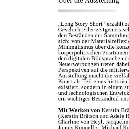
Über die Ausstellung
„Long Story Short“ erzählt 
Geschichte der zeitgenössis
den Beständen der Sammlung 
sich: von der Materialreflex
Minimalismus über die konze
körperpolitischen Positionen
den digitalen Bildsprachen 
Neuerwerbungen treten dabe
Perspektiven auf die mittle
Ausstellung macht die vielfä
Kunst als Teil eines historis
existiert, sondern in einem s
und technologischen Entwickl
ein wichtiger Bestandteil uns
Mit Werken von
Kerstin Br
(Kerstin Brätsch und Adele 
Charline von Heyl, Jacqueli
Jannis Kounellis, Michael K