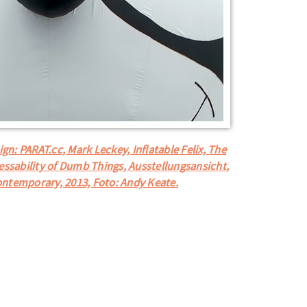
ign: PARAT.cc, Mark Leckey, Inflatable Felix, The
essability of Dumb Things, Ausstellungsansicht,
ntemporary, 2013, Foto: Andy Keate.