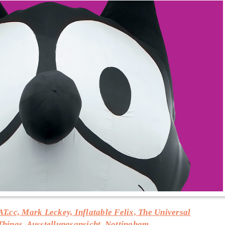
T.cc, Mark Leckey, Inflatable Felix, The Universal
Things, Ausstellungsansicht, Nottingham