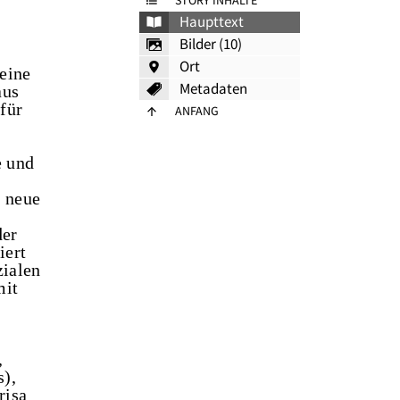
STORY INHALTE
Haupttext
Bilder (10)
Ort
eine
Metadaten
aus
für
ANFANG
e und
 neue
der
iert
zialen
mit
,
s),
risa