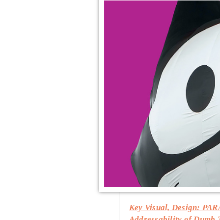
Key Visual, Design: PARA
Addressability of Dumb 