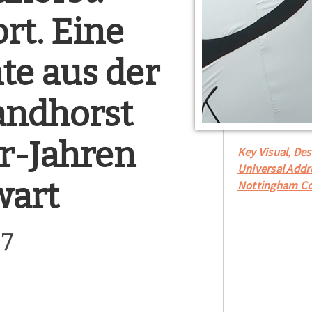
rt. Eine
te aus der
ndhorst
r-Jahren
Key Visual, Des
Universal Addr
wart
Nottingham Co
27