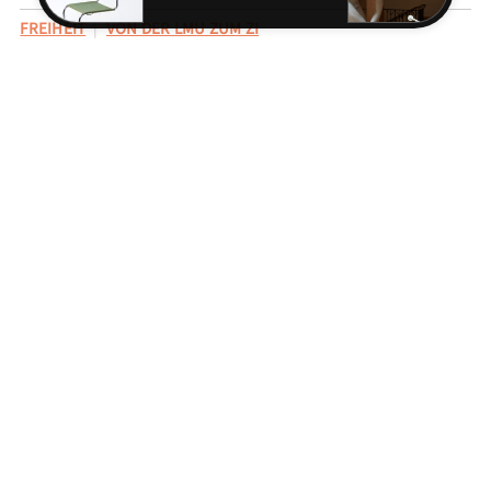
FREIHEIT
VON DER LMU ZUM ZI
EINGEORDNET UNTER
KUNSTAREAL
NATIONALSOZIALISMUS
Erweiterte Story Suche ▸