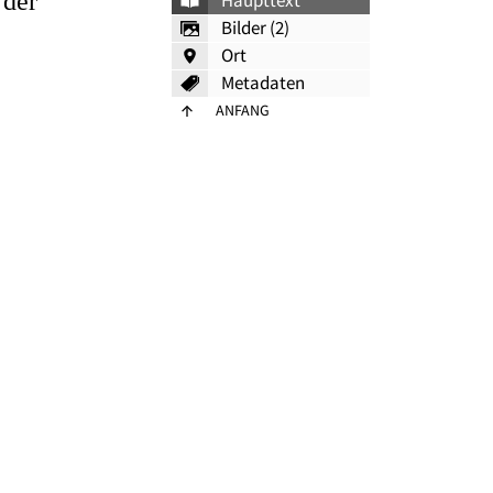
 der
Haupttext
Bilder (2)
Ort
Metadaten
ANFANG