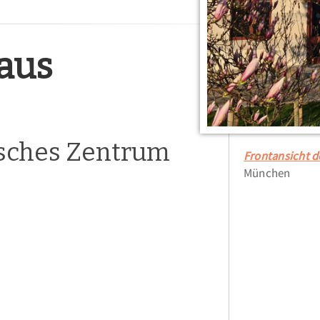
aus
isches Zentrum
Frontansicht 
München