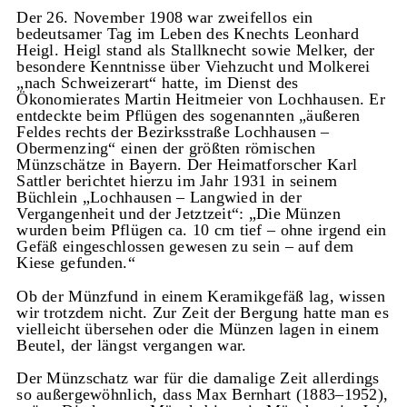
Der 26. November 1908 war zweifellos ein
bedeutsamer Tag im Leben des Knechts Leonhard
Heigl. Heigl stand als Stallknecht sowie Melker, der
besondere Kenntnisse über Viehzucht und Molkerei
„nach Schweizerart“ hatte, im Dienst des
Ökonomierates Martin Heitmeier von Lochhausen. Er
entdeckte beim Pflügen des sogenannten „äußeren
Feldes rechts der Bezirksstraße Lochhausen –
Obermenzing“ einen der größten römischen
Münzschätze in Bayern. Der Heimatforscher Karl
Sattler berichtet hierzu im Jahr 1931 in seinem
Büchlein „Lochhausen – Langwied in der
Vergangenheit und der Jetztzeit“: „Die Münzen
wurden beim Pflügen ca. 10 cm tief – ohne irgend ein
Gefäß eingeschlossen gewesen zu sein – auf dem
Kiese gefunden.“
Ob der Münzfund in einem Keramikgefäß lag, wissen
wir trotzdem nicht. Zur Zeit der Bergung hatte man es
vielleicht übersehen oder die Münzen lagen in einem
Beutel, der längst vergangen war.
Der Münzschatz war für die damalige Zeit allerdings
so außergewöhnlich, dass Max Bernhart (1883–1952),