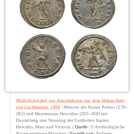
Motivrückseiten von Antoninianen aus dem Münzschatz
von Lochhausen, 1908
Münzen der Kaiser Probus (276–
282) und Maximianus Herculius (285–288) mit
Darstellung und Nennung der Gottheiten Iupiter,
Hercules, Mars und Victoria.
Quelle
: © Archäologische
Staatssammlung München
Erstellt von
: Stefanie