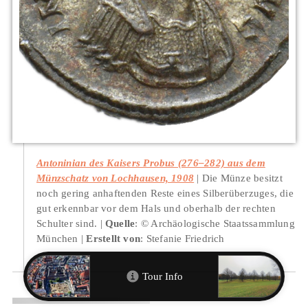
Antoninian des Kaisers Probus (276–282) aus dem
Münzschatz von Lochhausen, 1908
Die Münze besitzt
noch gering anhaftenden Reste eines Silberüberzuges, die
gut erkennbar vor dem Hals und oberhalb der rechten
Schulter sind.
Quelle
: © Archäologische Staatssammlung
München
Erstellt von
: Stefanie Friedrich