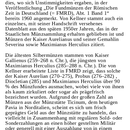
dies, wo sich Unstimmigkeiten ergaben, in der
Veröffentlichung „Die Fundmünzen der Römischen
Zeit in Deutschland (= FMRD), Abt. 1 Band 1“
bereits 1960 angemerkt. Von Kellner stammt auch ein
einzelnes, mit seiner Handschrift versehenes
Datenblatt aus den späten 1950er Jahren, das in der
Staatlichen Münzsammlung erhalten geblieben ist und
Münzen der Kaiser Aurelianus und seiner Gemahlin
Severina sowie Maximianus Herculius zitiert.
Die ältesten Silbermünzen stammen von Kaiser
Gallienus (259–268 n. Chr.), die jüngsten von
Maximianus Herculius (285–288 n. Chr.). Die von
Kellner erarbeitete Liste in FMRD zeigt, dass solche
der Kaiser Aurelian (270–275), Probus (276–282) ,
Diocletian (285) und Maximianus Herculius über 90
% des Münzfundes ausmachen, wobei viele von ihnen
als kaum zirkuliert oder sogar als prägefrisch
bezeichnet wurden. Aufgrund der großen Zahl an
Münzen aus der Münzstätte Ticinum, dem heutigen
Pavia in Norditalien, scheint es sich um frisch
geprägtes Geld aus der Münzstätte zu handeln, das
vielleicht in Zusammenhang mit regulären Sold- oder
Sonderzahlungen an einen höher gestellten Militär
oder generell mit einer Auszahlung von in einem