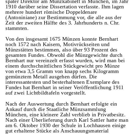
später Direktor am Münzkabinett in München, im Jahr
1910 darüber seine Dissertation verfasste. Ihm lagen
mehrere hundert römische Doppeldenare
(Antoniniane) zur Bestimmung vor, die alle aus der
Zeit der zweiten Hälfte des 3. Jahrhunderts n. Chr.
stammten.
Von den insgesamt 1675 Münzen konnte Bernhart
noch 1572 nach Kaisern, Motivrückseiten und
Münzstätten bestimmen, also über 93 Prozent des
gesamten Fundes. Obwohl die Münzgewichte durch
Bernhart nur vereinzelt erfasst wurden, wird man bei
einem durchschnittlichen Stückgewicht pro Münze
von etwa 3,5 Gramm von knapp sechs Kilogramm
gemünztem Metall ausgehen dürfen. Die
interessantesten und besterhaltenen Exemplare des
Fundes hat Bernhart in seiner Veröffentlichung 1911
auf zwei Lichtbildtafeln vorgestellt.
Nach der Auswertung durch Bernhart erfolgte ein
Ankauf durch die Staatliche Münzsammlung
München, eine kleinere Zahl verblieb in Privatbesitz.
Nach einer Überlieferung durch Karl Sattler hatte man
am 6. Oktober 1930 der Schule in Lochhausen einige
gut erhaltene Stücke als Anschauungsmaterial