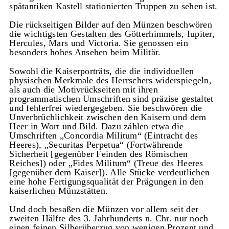
spätantiken Kastell stationierten Truppen zu sehen ist.
Die rückseitigen Bilder auf den Münzen beschwören
die wichtigsten Gestalten des Götterhimmels, Iupiter,
Hercules, Mars und Victoria. Sie genossen ein
besonders hohes Ansehen beim Militär.
Sowohl die Kaiserporträts, die die individuellen
physischen Merkmale des Herrschers widerspiegeln,
als auch die Motivrückseiten mit ihren
programmatischen Umschriften sind präzise gestaltet
und fehlerfrei wiedergegeben. Sie beschwören die
Unverbrüchlichkeit zwischen den Kaisern und dem
Heer in Wort und Bild. Dazu zählen etwa die
Umschriften „Concordia Militum“ (Eintracht des
Heeres), „Securitas Perpetua“ (Fortwährende
Sicherheit [gegenüber Feinden des Römischen
Reiches]) oder „Fides Militum“ (Treue des Heeres
[gegenüber dem Kaiser]). Alle Stücke verdeutlichen
eine hohe Fertigungsqualität der Prägungen in den
kaiserlichen Münzstätten.
Und doch besaßen die Münzen vor allem seit der
zweiten Hälfte des 3. Jahrhunderts n. Chr. nur noch
einen feinen Silberüberzug von wenigen Prozent und