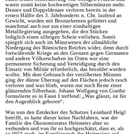
waren somit keine hochwertigen Silbermünzen mehr.
Denare und Doppeldenare verloren bereits in der
ersten Hälfte des 3. Jahrhunderts n. Chr. laufend an
Gewicht, wurden mit Bronzekernen gefüttert und
manchmal auch nur aus einer zinnhaltigen
Metalllegierung ausgegeben, die den Stücken
lediglich einen silbrigen Schein verliehen. Somit
spiegelt sich auch im Münzwesen der allmähliche
Niedergang des Römischen Reiches wider, denn durch
fortwährende Kriege an den Grenzen gegen Germanen
und andere Völkerschaften im Osten war eine
permanente Sicherung und Verteidigung durch den
Einsatz von Militär erforderlich, das besoldet werden
wollte. Mit dem Gebrauch der versilberten Münzen
ging der dünne Überzug auf den Flächen jedoch rasch
verloren und was blieb, waren nur noch Reste einer
glänzenden Silberhaut. Johann Wolfgang von Goethe
formulierte es in Faust I treffend: „Was glänzt, ist für
den Augenblick geboren“.
Was nun den Entdecker des Schatzes Leonhard Heigl
betrifft, so hatte dieser keine Nachfahren, war der
Familie des Ökonomierates Heitmeier aber so
verbunden und von ihr so hochgeschätzt, dass er, als
er 1953 starb, im Familiengrab der Heitmeiers auf