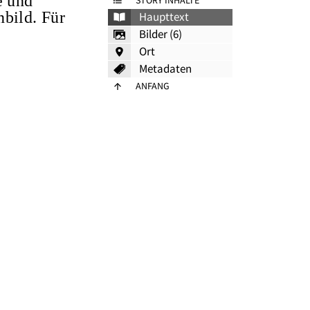
e und
STORY INHALTE
bild. Für
Haupttext
Bilder (6)
Ort
Metadaten
ANFANG