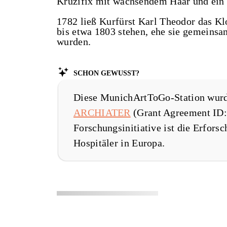
Kruzifix mit wachsendem Haar und ein b
1782 ließ Kurfürst Karl Theodor das Kl
bis etwa 1803 stehen, ehe sie gemeinsa
wurden.
Schon gewusst?
Diese MunichArtToGo-Station wur
ARCHIATER
(Grant Agreement ID: 
Forschungsinitiative ist die Erfors
Hospitäler in Europa.