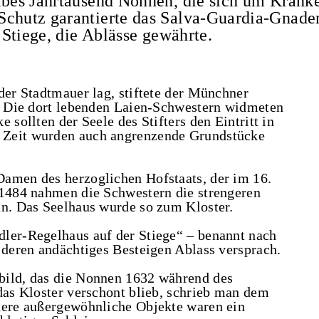
albes Jahrtausend Nonnen, die sich um Krank
Schutz garantierte das Salva-Guardia-Gnaden
e Stiege, die Ablässe gewährte.
der Stadtmauer lag, stiftete der Münchner
s. Die dort lebenden Laien-Schwestern widmeten
 sollten der Seele des Stifters den Eintritt in
 Zeit wurden auch angrenzende Grundstücke
Damen des herzoglichen Hofstaats, der im 16.
 1484 nahmen die Schwestern die strengeren
an. Das Seelhaus wurde so zum Kloster.
ler-Regelhaus auf der Stiege“ – benannt nach
 deren andächtiges Besteigen Ablass versprach.
bild, das die Nonnen 1632 während des
das Kloster verschont blieb, schrieb man dem
tere außergewöhnliche Objekte waren ein