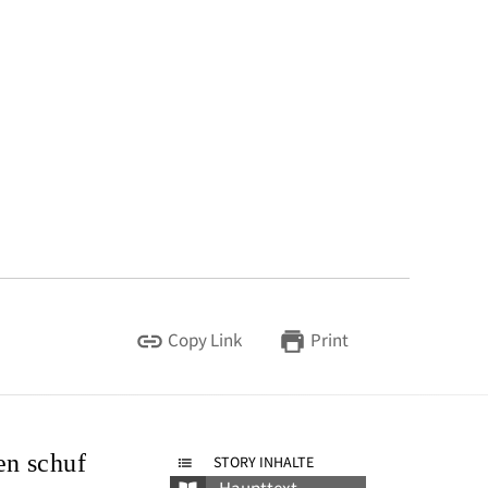
Copy Link
Print
en schuf
STORY INHALTE