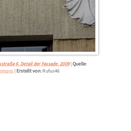
straße 6, Detail der Fassade, 2009
Quelle
:
ommons
Erstellt von
: Rufus46