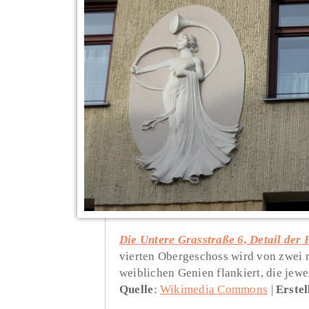
Die Untere Grasstraße 6, Detail der
vierten Obergeschoss wird von zwei
weiblichen Genien flankiert, die jewe
Quelle
:
Wikimedia Commons
Erstel