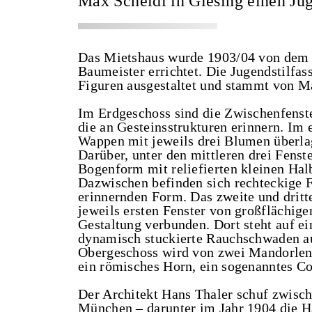
Max Scheidl in Giesing einen Juge
Das Mietshaus wurde 1903/04 von dem 
Baumeister errichtet. Die Jugendstilfa
Figuren ausgestaltet und stammt von M
Im Erdgeschoss sind die Zwischenfenste
die an Gesteinsstrukturen erinnern. Im e
Wappen mit jeweils drei Blumen überlag
Darüber, unter den mittleren drei Fenst
Bogenform mit reliefierten kleinen Halb
Dazwischen befinden sich rechteckige F
erinnernden Form. Das zweite und drit
jeweils ersten Fenster von großflächige
Gestaltung verbunden. Dort steht auf e
dynamisch stuckierte Rauchschwaden auf
Obergeschoss wird von zwei Mandorlen m
ein römisches Horn, ein sogenanntes Co
Der Architekt Hans Thaler schuf zwisc
München – darunter im Jahr 1904 die Hä