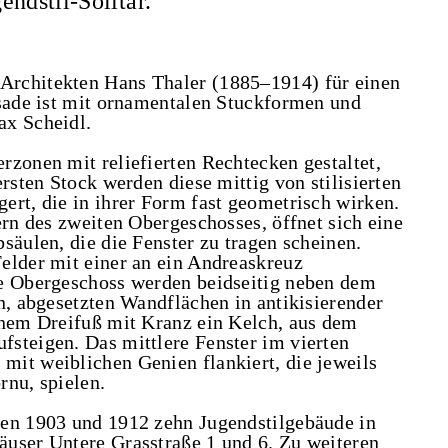
ndstil-Solitär.
Architekten Hans Thaler (1885–1914) für einen
ssade ist mit ornamentalen Stuckformen und
ax Scheidl.
rzonen mit reliefierten Rechtecken gestaltet,
rsten Stock werden diese mittig von stilisierten
ert, die in ihrer Form fast geometrisch wirken.
ern des zweiten Obergeschosses, öffnet sich eine
säulen, die die Fenster zu tragen scheinen.
elder mit einer an ein Andreaskreuz
te Obergeschoss werden beidseitig neben dem
n, abgesetzten Wandflächen in antikisierender
inem Dreifuß mit Kranz ein Kelch, aus dem
steigen. Das mittlere Fenster im vierten
it weiblichen Genien flankiert, die jeweils
rnu, spielen.
hen 1903 und 1912 zehn Jugendstilgebäude in
user Untere Grasstraße 1 und 6. Zu weiteren