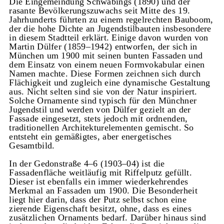
Die Eingemeindung Schwabings (1890) und der
rasante Bevölkerungszuwachs seit Mitte des 19.
Jahrhunderts führten zu einem regelrechten Bauboom,
der die hohe Dichte an Jugendstilbauten insbesondere
in diesem Stadtteil erklärt. Einige davon wurden von
Martin Dülfer (1859–1942) entworfen, der sich in
München um 1900 mit seinen bunten Fassaden und
dem Einsatz von einem neuen Formvokabular einen
Namen machte. Diese Formen zeichnen sich durch
Flächigkeit und zugleich eine dynamische Gestaltung
aus. Nicht selten sind sie von der Natur inspiriert.
Solche Ornamente sind typisch für den Münchner
Jugendstil und werden von Dülfer gezielt an der
Fassade eingesetzt, stets jedoch mit ordnenden,
traditionellen Architekturelementen gemischt. So
entsteht ein gemäßigtes, aber energetisches
Gesamtbild.
In der Gedonstraße 4–6 (1903–04) ist die
Fassadenfläche weitläufig mit Riffelputz gefüllt.
Dieser ist ebenfalls ein immer wiederkehrendes
Merkmal an Fassaden um 1900. Die Besonderheit
liegt hier darin, dass der Putz selbst schon eine
zierende Eigenschaft besitzt, ohne, dass es eines
zusätzlichen Ornaments bedarf. Darüber hinaus sind