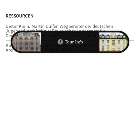
RESSOURCEN
Dieter Klein: Martin Dülfer. Wegbereiter der deutschen
Jugendstilarchitektur (Bayerisches Landesamt für
Denkmalpflege 8), 2. erweiterte Auflage, München 1993, S. 39.
Katharina Blohm, Ulrich Heiß, Christoph Hölz u. a.:
Architekturführer München, Berlin 1994, S. 127.
Bernd Mollenhauer: Jugendstil in München, München 2014, S.
143.
Reinhard Bauer, Thomas Jacobi und Kathrin Schirmer:
Schwabing im Wandel der Zeit, München 2019, S. 32, 88–89.
Martin Arz: Schwabing. Reiseführer für Münchner, München
2021, S. 110.
ZITIEREMPFEHLUNG
Jasmin Gierling, “Die Fassade der Gedonstraße 4–6: Von Bienen
und Blumen…und geometrischen Formen,”
MunichArtToGo
,
accessed 8. August 2026,