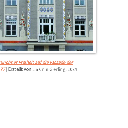
ünchner Freiheit auf die Fassade der
 77
Erstellt von
: Jasmin Gierling, 2024