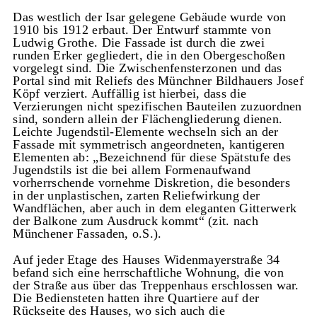
Das westlich der Isar gelegene Gebäude wurde von
1910 bis 1912 erbaut. Der Entwurf stammte von
Ludwig Grothe. Die Fassade ist durch die zwei
runden Erker gegliedert, die in den Obergeschoßen
vorgelegt sind. Die Zwischenfensterzonen und das
Portal sind mit Reliefs des Münchner Bildhauers Josef
Köpf verziert. Auffällig ist hierbei, dass die
Verzierungen nicht spezifischen Bauteilen zuzuordnen
sind, sondern allein der Flächengliederung dienen.
Leichte Jugendstil-Elemente wechseln sich an der
Fassade mit symmetrisch angeordneten, kantigeren
Elementen ab: „Bezeichnend für diese Spätstufe des
Jugendstils ist die bei allem Formenaufwand
vorherrschende vornehme Diskretion, die besonders
in der unplastischen, zarten Reliefwirkung der
Wandflächen, aber auch in dem eleganten Gitterwerk
der Balkone zum Ausdruck kommt“ (zit. nach
Münchener Fassaden, o.S.).
Auf jeder Etage des Hauses Widenmayerstraße 34
befand sich eine herrschaftliche Wohnung, die von
der Straße aus über das Treppenhaus erschlossen war.
Die Bediensteten hatten ihre Quartiere auf der
Rückseite des Hauses, wo sich auch die