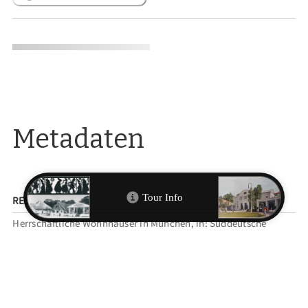
Metadaten
RESSOURCEN
Herrschaftliche Wohnhäuser in München, in: Süddeutsche
Bauzeitung XXVI, München 1916, S. 1ff.
Heinrich Habel, Klaus Mertens und Michael Petzet (Hg.):
Münchener Fassaden. Bürgerhäuser des Historismus und des
Jugendstils, München 1974, Nr. 371.
Heinrich Habel, Johannes Hallinger und Timm Weski (Hg.):
Landeshauptstadt München Mitte. Die Bezirke Altstadt und