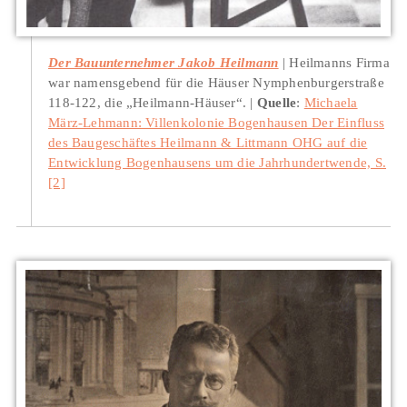
Der Bauunternehmer Jakob Heilmann
Heilmanns Firma
war namensgebend für die Häuser Nymphenburgerstraße
118-122, die „Heilmann-Häuser“.
Quelle
:
Michaela
März-Lehmann: Villenkolonie Bogenhausen Der Einfluss
des Baugeschäftes Heilmann & Littmann OHG auf die
Entwicklung Bogenhausens um die Jahrhundertwende, S.
[2]