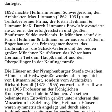
darlegte.
1892 machte Heilmann seinen Schwiegersohn, den
Architekten Max Littmann (1862–1931) zum
Teilhaber seiner Firma, die fortan Heilmann &
Littmann hieß. Durch Littmanns Entwürfe avancierte
sie zu einer der erfolgreichsten und größten
Baufirmen Süddeutschlands. In München schuf die
Firma Heilmann & Littmann unter anderem Villen in
Bogenhausen, das Prinzregententheater, das
Hofbräuhaus, die Schack-Galerie und die beiden
großen Münchner Kaufhäuser, das Warenhaus
Hermann Tietz am Hauptbahnhof und den
Oberpollinger in der Kaufingerstraße.
Die Häuser an der Nymphenburger Straße zwischen
Alfons- und Hedwigstraße wurden allerdings nicht
von Littmann selbst, sondern vom Architekten
Richard Berndl (1875–1955) entworfen. Berndl war
seit 1905 Professor an der Königlichen
Kunstgewerbeschule in München. Zu seinen
bekanntesten Entwürfen gehört unter anderem das
Mozarteum in Salzburg. Die „Heilmann-Häuser“
waren symmetrisch angelegt und durch einen
Verbindungsbau miteinander verbunden, um in der