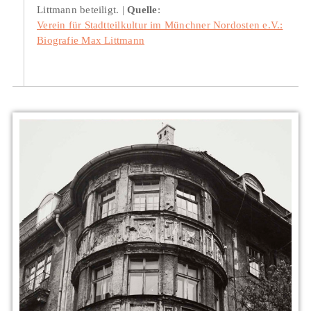
Littmann beteiligt.
Quelle
:
Verein für Stadtteilkultur im Münchner Nordosten e.V.:
Biografie Max Littmann