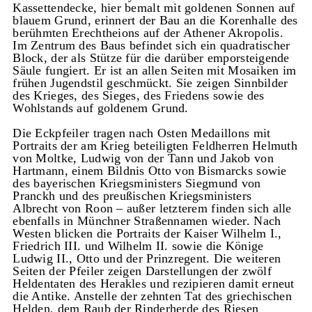
Kassettendecke, hier bemalt mit goldenen Sonnen auf
blauem Grund, erinnert der Bau an die Korenhalle des
berühmten Erechtheions auf der Athener Akropolis.
Im Zentrum des Baus befindet sich ein quadratischer
Block, der als Stütze für die darüber emporsteigende
Säule fungiert. Er ist an allen Seiten mit Mosaiken im
frühen Jugendstil geschmückt. Sie zeigen Sinnbilder
des Krieges, des Sieges, des Friedens sowie des
Wohlstands auf goldenem Grund.
Die Eckpfeiler tragen nach Osten Medaillons mit
Portraits der am Krieg beteiligten Feldherren Helmuth
von Moltke, Ludwig von der Tann und Jakob von
Hartmann, einem Bildnis Otto von Bismarcks sowie
des bayerischen Kriegsministers Siegmund von
Pranckh und des preußischen Kriegsministers
Albrecht von Roon – außer letzterem finden sich alle
ebenfalls in Münchner Straßennamen wieder. Nach
Westen blicken die Portraits der Kaiser Wilhelm I.,
Friedrich III. und Wilhelm II. sowie die Könige
Ludwig II., Otto und der Prinzregent. Die weiteren
Seiten der Pfeiler zeigen Darstellungen der zwölf
Heldentaten des Herakles und rezipieren damit erneut
die Antike. Anstelle der zehnten Tat des griechischen
Helden, dem Raub der Rinderherde des Riesen