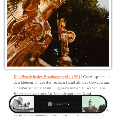
Detailansicht des Friedensengels, 1983
Grazil spreizt er
den kleinen Finger der rechten Hand ab, das Gewand am
Oberkörper scheint im Flug nach hinten zu wehen. Die
Haare sind zu einer Art Schleife auf dem Kopf
zusammengebunden – eine Frisur, die antike Skulpturen
unter anderem der Aphrodite ebenfalls aufweisen.
Quelle
: Zentralinstitut für Kunstgeschichte, Photothek, ZI-