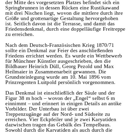
der Mitte des vorgesetzten Platzes befindet sich ein
Springbrunnen in dessen Rücken eine Rustikawand
mit drei Nischen liegt, wovon die mittlere durch ihre
Größe und grottenartige Gestaltung hervorgehoben
ist. Seitlich davon ist die Terrasse, und damit das
Friedensdenkmal, durch eine doppelläufige Freitreppe
zu erreichen.
Nach dem Deutsch-Französischen Krieg 1870/71
sollte ein Denkmal zur Feier des anschließenden
Friedens errichtet werden. Es wurde ein Wettbewerb
für Münchner Künstler ausgeschrieben, den die
Bildhauer Heinrich Düll, Georg Pezold und Max
Heilmaier in Zusammenarbeit gewannen. Die
Grundsteinlegung wurde am 10. Mai 1896 vom
Prinzregenten Luitpold persönlich vorgenommen.
Das Denkmal ist einschließlich der Säule und der
Figur 38 m hoch – wovon der „Engel“ selbst 6 m
einnimmt – und erinnert in einigen Details an antike
Vorbilder. Der Unterbau ist über zwei
Treppenzugänge auf der Nord- und Südseite zu
erreichen. Vier Eckpfeiler und je zwei Karyatiden
dazwischen tragen das Gebälk des Tempelbaus.
Sowohl durch die Karyatiden als auch durch die