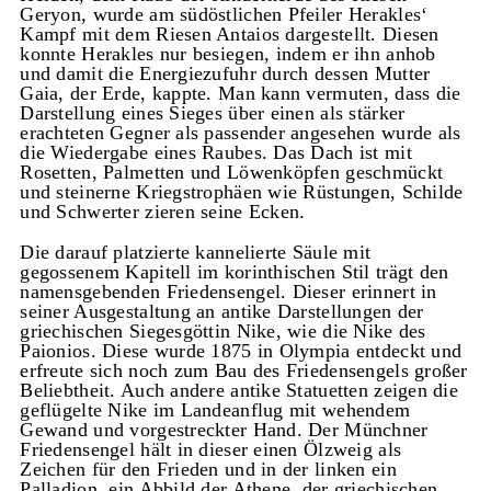
Geryon, wurde am südöstlichen Pfeiler Herakles‘
Kampf mit dem Riesen Antaios dargestellt. Diesen
konnte Herakles nur besiegen, indem er ihn anhob
und damit die Energiezufuhr durch dessen Mutter
Gaia, der Erde, kappte. Man kann vermuten, dass die
Darstellung eines Sieges über einen als stärker
erachteten Gegner als passender angesehen wurde als
die Wiedergabe eines Raubes. Das Dach ist mit
Rosetten, Palmetten und Löwenköpfen geschmückt
und steinerne Kriegstrophäen wie Rüstungen, Schilde
und Schwerter zieren seine Ecken.
Die darauf platzierte kannelierte Säule mit
gegossenem Kapitell im korinthischen Stil trägt den
namensgebenden Friedensengel. Dieser erinnert in
seiner Ausgestaltung an antike Darstellungen der
griechischen Siegesgöttin Nike, wie die Nike des
Paionios. Diese wurde 1875 in Olympia entdeckt und
erfreute sich noch zum Bau des Friedensengels großer
Beliebtheit. Auch andere antike Statuetten zeigen die
geflügelte Nike im Landeanflug mit wehendem
Gewand und vorgestreckter Hand. Der Münchner
Friedensengel hält in dieser einen Ölzweig als
Zeichen für den Frieden und in der linken ein
Palladion, ein Abbild der Athene, der griechischen