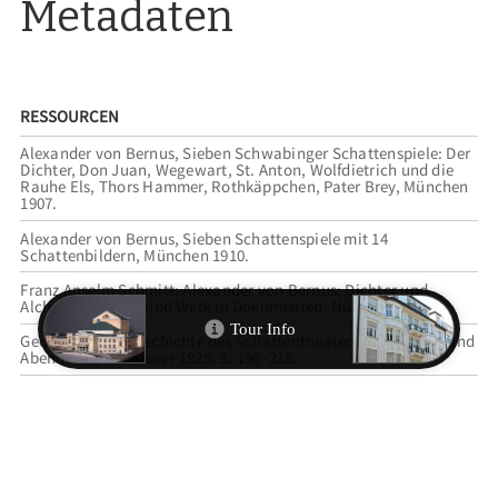
Metadaten
RESSOURCEN
Alexander von Bernus, Sieben Schwabinger Schattenspiele: Der
Dichter, Don Juan, Wegewart, St. Anton, Wolfdietrich und die
Rauhe Els, Thors Hammer, Rothkäppchen, Pater Brey, München
1907.
Alexander von Bernus, Sieben Schattenspiele mit 14
Schattenbildern, München 1910.
Franz Anselm Schmitt: Alexander von Bernus: Dichter und
Alchymist. Leben und Werk in Dokumenten, Nürnberg 1971.
George Jacob: Geschichte des Schattentheaters im Morgen- und
Abendland, Hannover 1925, S. 196–215.
Karlhans Kluncker: Die Schwabinger Schattenspiele, in:
Literatur und Theater im Wilhelminischen Zeitalter, hg. von
Hans-Peter Bayerdörfer, Karl Otto Conrady und Helmut
Schanze, Tübingen 1978, S. 326–345.
Gabriele Weishäupl und Florian Dering: Vom Ausstellungspark
zum internationalen Messeplatz – München 1904 bis 1984,