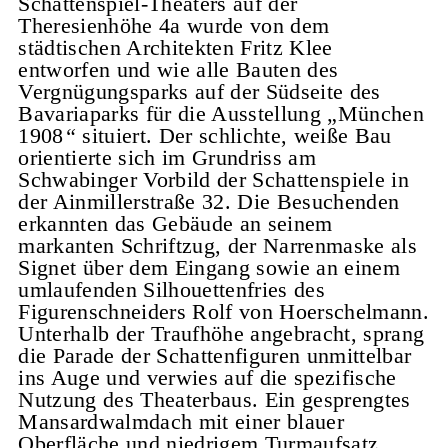
Schattenspiel-Theaters auf der
Theresienhöhe 4a wurde von dem
städtischen Architekten Fritz Klee
entworfen und wie alle Bauten des
Vergnügungsparks auf der Südseite des
Bavariaparks für die Ausstellung „München
1908
“
situiert. Der schlichte, weiße Bau
orientierte sich im Grundriss am
Schwabinger Vorbild der Schattenspiele in
der Ainmillerstraße 32. Die Besuchenden
erkannten das Gebäude an seinem
markanten Schriftzug, der Narrenmaske als
Signet über dem Eingang sowie an einem
umlaufenden Silhouettenfries des
Figurenschneiders Rolf von Hoerschelmann.
Unterhalb der Traufhöhe angebracht, sprang
die Parade der Schattenfiguren unmittelbar
ins Auge und verwies auf die spezifische
Nutzung des Theaterbaus. Ein gesprengtes
Mansardwalmdach mit einer blauer
Oberfläche und niedrigem Turmaufsatz