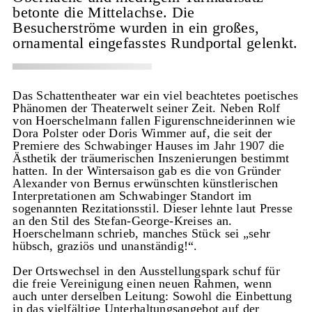
betonte die Mittelachse. Die
Besucherströme wurden in ein großes,
ornamental eingefasstes Rundportal gelenkt.
Das Schattentheater war ein viel beachtetes poetisches
Phänomen der Theaterwelt seiner Zeit. Neben Rolf
von Hoerschelmann fallen Figurenschneiderinnen wie
Dora Polster oder Doris Wimmer auf, die seit der
Premiere des Schwabinger Hauses im Jahr 1907 die
Ästhetik der träumerischen Inszenierungen bestimmt
hatten. In der Wintersaison gab es die von Gründer
Alexander von Bernus erwünschten künstlerischen
Interpretationen am Schwabinger Standort im
sogenannten Rezitationsstil. Dieser lehnte laut Presse
an den Stil des Stefan-George-Kreises an.
Hoerschelmann schrieb, manches Stück sei „sehr
hübsch, graziös und unanständig!“.
Der Ortswechsel in den Ausstellungspark schuf für
die freie Vereinigung einen neuen Rahmen, wenn
auch unter derselben Leitung: Sowohl die Einbettung
in das vielfältige Unterhaltungsangebot auf der