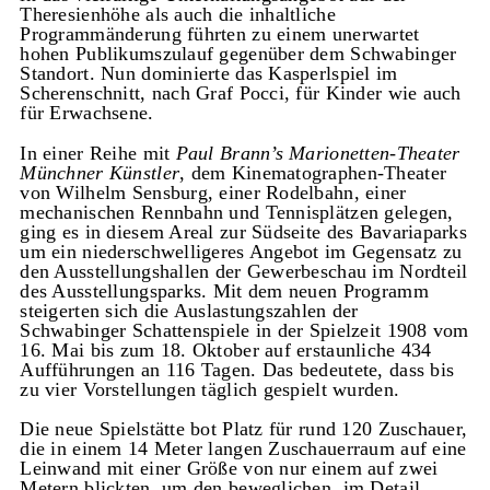
Theresienhöhe als auch die inhaltliche
Programmänderung führten zu einem unerwartet
hohen Publikumszulauf gegenüber dem Schwabinger
Standort. Nun dominierte das Kasperlspiel im
Scherenschnitt, nach Graf Pocci, für Kinder wie auch
für Erwachsene.
In einer Reihe mit
Paul Brann’s Marionetten-Theater
Münchner Künstler
, dem Kinematographen-Theater
von Wilhelm Sensburg, einer Rodelbahn, einer
mechanischen Rennbahn und Tennisplätzen gelegen,
ging es in diesem Areal zur Südseite des Bavariaparks
um ein niederschwelligeres Angebot im Gegensatz zu
den Ausstellungshallen der Gewerbeschau im Nordteil
des Ausstellungsparks. Mit dem neuen Programm
steigerten sich die Auslastungszahlen der
Schwabinger Schattenspiele in der Spielzeit 1908 vom
16. Mai bis zum 18. Oktober auf erstaunliche 434
Aufführungen an 116 Tagen. Das bedeutete, dass bis
zu vier Vorstellungen täglich gespielt wurden.
Die neue Spielstätte bot Platz für rund 120 Zuschauer,
die in einem 14 Meter langen Zuschauerraum auf eine
Leinwand mit einer Größe von nur einem auf zwei
Metern blickten, um den beweglichen, im Detail