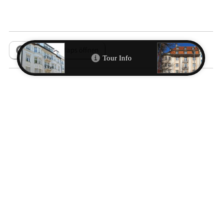
In Google Maps öffnen
Metadaten
RESSOURCEN
Max Littmann: Das Münchner Künstlertheater. Ausgeführte