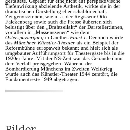
gestaltete. Geplant für eine nicht auf perspektivische
Tiefenwirkung abzielende Ästhetik, wirkte sie in der
dramatischen Darstellung eher schablonenhaft.
Zeitgenoss:innen, wie u. a. der Regisseur Otto
Falckenberg sowie auch die Presse äußerten sich
belustigt über den „Drahtseilakt“ der Darsteller:innen,
vor allem in „Massenszenen“ wie dem
Osterspaziergang
in Goethes
Faust I
. Dennoch wurde
das
Münchner Künstler-Theater
als ein Beispiel der
Reformbühne europaweit bekannt und hielt sich als
umgebauter Aufführungsort für Theatergäste bis in die
1920er Jahre. Mit der NS-Zeit war das Gebäude dann
dem Verfall preisgegeben. Während der
Bombardierung Münchens im Zweiten Weltkrieg
wurde auch das Künstler-Theater 1944 zerstört, die
Fundamentreste 1949 abgetragen.
Bilder