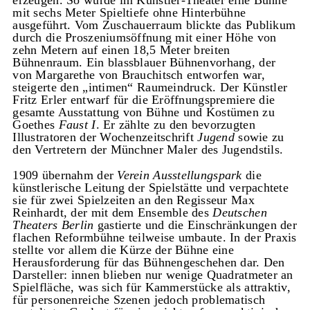
erzeugen. So wurde im Künstler-Theater eine Bühne
mit sechs Meter Spieltiefe ohne Hinterbühne
ausgeführt. Vom Zuschauerraum blickte das Publikum
durch die Proszeniumsöffnung mit einer Höhe von
zehn Metern auf einen 18,5 Meter breiten
Bühnenraum. Ein blassblauer Bühnenvorhang, der
von Margarethe von Brauchitsch entworfen war,
steigerte den „intimen“ Raumeindruck. Der Künstler
Fritz Erler entwarf für die Eröffnungspremiere die
gesamte Ausstattung von Bühne und Kostümen zu
Goethes
Faust I
. Er zählte zu den bevorzugten
Illustratoren der Wochenzeitschrift
Jugend
sowie zu
den Vertretern der Münchner Maler des Jugendstils.
1909 übernahm der
Verein Ausstellungspark
die
künstlerische Leitung der Spielstätte und verpachtete
sie für zwei Spielzeiten an den Regisseur Max
Reinhardt, der mit dem Ensemble des
Deutschen
Theaters Berlin
gastierte und die Einschränkungen der
flachen Reformbühne teilweise umbaute. In der Praxis
stellte vor allem die Kürze der Bühne eine
Herausforderung für das Bühnengeschehen dar. Den
Darsteller: innen blieben nur wenige Quadratmeter an
Spielfläche, was sich für Kammerstücke als attraktiv,
für personenreiche Szenen jedoch problematisch