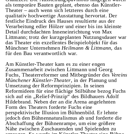
als temporäre Bauten geplant, ebenso das Künstler-
Theater – auch wenn sich letzteres durch eine
qualitativ hochwertige Ausstattung hervortat. Der
festliche Eindruck des Hauses resultierte aus der
Verarbeitung edler Hölzer und einer bis ins kleinste
Detail durchdachten Inneneinrichtung von Max
Littmann; trotz der kurzgeplanten Nutzungsdauer war
das Theater ein exzellentes Beispielobjekt für das
Münchner Unternehmen
Heilmann & Littmann
, das
für den Bau verantwortlich war.
Am Künstler-Theater kam es zu einer engen
Zusammenarbeit zwischen Littmann und Georg
Fuchs, Theaterreformer und Mitbegründer des
Vereins
Münchener Künstler-Theater
, in der Planung und
Umsetzung der Reformprinzipien. In seinen
Reformideen für eine flächige Stilbühne bezog Fuchs
sich auf ein „Relief-Prinzip“ des Bildhauers Adolf
Hildebrand. Neben der an die Arena angelehnten
Form des Theaters forderte Fuchs eine
perspektivische Illusion im Bühnenbild. Er lehnte
jedoch den Bühnennaturalismus ab und forderte die
Abschaffung der Bühnenrampe, um eine größere
Nähe zwischen Zuschauenden und Spielenden zu