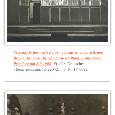
Szenenfoto der nach Reformprinzipien eingerichteten
Bühne für „Was ihr wollt“. Ausstattung: Julius Diez,
Premiere am 3.6.1908
Quelle
: Deutsches
Theatermuseum, ID 22042, Inv. Nr. IV 6092