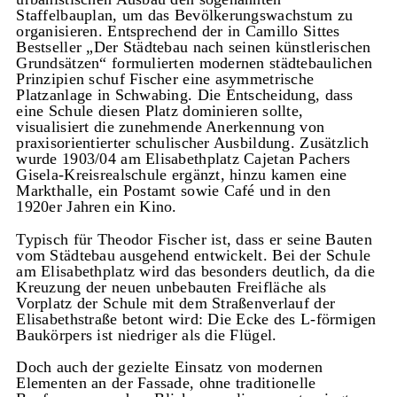
Staffelbauplan, um das Bevölkerungswachstum zu
organisieren. Entsprechend der in Camillo Sittes
Bestseller „Der Städtebau nach seinen künstlerischen
Grundsätzen“ formulierten modernen städtebaulichen
Prinzipien schuf Fischer eine asymmetrische
Platzanlage in Schwabing. Die Entscheidung, dass
eine Schule diesen Platz dominieren sollte,
visualisiert die zunehmende Anerkennung von
praxisorientierter schulischer Ausbildung. Zusätzlich
wurde 1903/04 am Elisabethplatz Cajetan Pachers
Gisela-Kreisrealschule ergänzt, hinzu kamen eine
Markthalle, ein Postamt sowie Café und in den
1920er Jahren ein Kino.
Typisch für Theodor Fischer ist, dass er seine Bauten
vom Städtebau ausgehend entwickelt. Bei der Schule
am Elisabethplatz wird das besonders deutlich, da die
Kreuzung der neuen unbebauten Freifläche als
Vorplatz der Schule mit dem Straßenverlauf der
Elisabethstraße betont wird: Die Ecke des L-förmigen
Baukörpers ist niedriger als die Flügel.
Doch auch der gezielte Einsatz von modernen
Elementen an der Fassade, ohne traditionelle