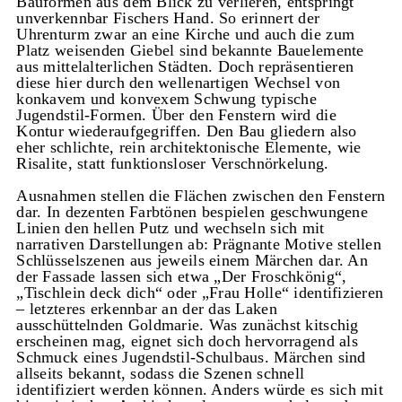
Bauformen aus dem Blick zu verlieren, entspringt
unverkennbar Fischers Hand. So erinnert der
Uhrenturm zwar an eine Kirche und auch die zum
Platz weisenden Giebel sind bekannte Bauelemente
aus mittelalterlichen Städten. Doch repräsentieren
diese hier durch den wellenartigen Wechsel von
konkavem und konvexem Schwung typische
Jugendstil-Formen. Über den Fenstern wird die
Kontur wiederaufgegriffen. Den Bau gliedern also
eher schlichte, rein architektonische Elemente, wie
Risalite, statt funktionsloser Verschnörkelung.
Ausnahmen stellen die Flächen zwischen den Fenstern
dar. In dezenten Farbtönen bespielen geschwungene
Linien den hellen Putz und wechseln sich mit
narrativen Darstellungen ab: Prägnante Motive stellen
Schlüsselszenen aus jeweils einem Märchen dar. An
der Fassade lassen sich etwa „Der Froschkönig“,
„Tischlein deck dich“ oder „Frau Holle“ identifizieren
– letzteres erkennbar an der das Laken
ausschüttelnden Goldmarie. Was zunächst kitschig
erscheinen mag, eignet sich doch hervorragend als
Schmuck eines Jugendstil-Schulbaus. Märchen sind
allseits bekannt, sodass die Szenen schnell
identifiziert werden können. Anders würde es sich mit