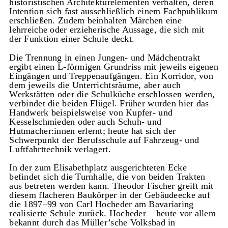
historistischen Architekturelementen verhalten, deren
Intention sich fast ausschließlich einem Fachpublikum
erschließen. Zudem beinhalten Märchen eine
lehrreiche oder erzieherische Aussage, die sich mit
der Funktion einer Schule deckt.
Die Trennung in einen Jungen- und Mädchentrakt
ergibt einen L-förmigen Grundriss mit jeweils eigenen
Eingängen und Treppenaufgängen. Ein Korridor, von
dem jeweils die Unterrichtsräume, aber auch
Werkstätten oder die Schulküche erschlossen werden,
verbindet die beiden Flügel. Früher wurden hier das
Handwerk beispielsweise von Kupfer- und
Kesselschmieden oder auch Schuh- und
Hutmacher:innen erlernt; heute hat sich der
Schwerpunkt der Berufsschule auf Fahrzeug- und
Luftfahrttechnik verlagert.
In der zum Elisabethplatz ausgerichteten Ecke
befindet sich die Turnhalle, die von beiden Trakten
aus betreten werden kann. Theodor Fischer greift mit
diesem flacheren Baukörper in der Gebäudeecke auf
die 1897–99 von Carl Hocheder am Bavariaring
realisierte Schule zurück. Hocheder – heute vor allem
bekannt durch das Müller’sche Volksbad in