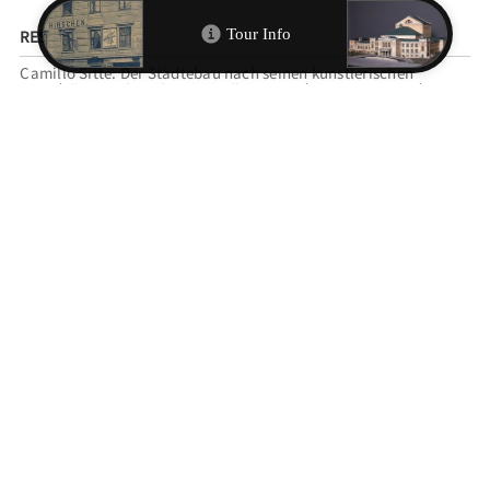
RESSOURCEN
Camillo Sitte: Der Städtebau nach seinen künstlerischen
Grundsätzen. Ein Beitrag zur Lösung modernster Fragen der
Architektur und monumentalen Plastik unter besonderer
Beziehung auf Wien, Wien 1889.
Winfried Nerdinger: Neue Strömungen und Reformen zwischen
Jugendstil und Neuer Sachlichkeit, in: Bayerisches Landesamt
für Denkmalpflege (Hg.): Bauen in München 1890–1950. Eine
Vortragsreihe in der Bayerischen Akademie der Schönen Künste,
München 1980, S. 52.
Winfried Nerdinger: Theodor Fischer. Architekt und Städtebauer
1862–1938, Ausst.-Kat. München, Berlin 1988, S. 40–44.
Michael Stephan und Willibald Karl: Schwabing. Zeitreise ins
alte München, München 2015, S. 90.
Martin Arz: Schwabing. Reiseführer für Münchner, München
2021, S. 115.
ZITIEREMPFEHLUNG