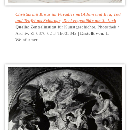
Christus mit Kreuz im Paradies mit Adam und Eva, Tod
und Teufel als Schlange, Deckengemälde am 3. Joch
Quelle
: Zentralinstitut für Kunstgeschichte, Photothek /
Archiv, ZI-0876-02-3-Th035842
Erstellt von
: L.
Weinfurtner