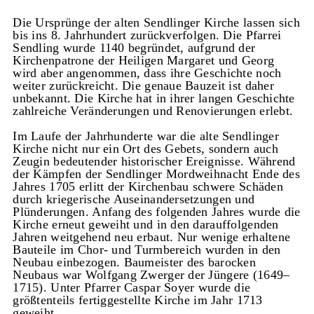
Die Ursprünge der alten Sendlinger Kirche lassen sich
bis ins 8. Jahrhundert zurückverfolgen. Die Pfarrei
Sendling wurde 1140 begründet, aufgrund der
Kirchenpatrone der Heiligen Margaret und Georg
wird aber angenommen, dass ihre Geschichte noch
weiter zurückreicht. Die genaue Bauzeit ist daher
unbekannt. Die Kirche hat in ihrer langen Geschichte
zahlreiche Veränderungen und Renovierungen erlebt.
Im Laufe der Jahrhunderte war die alte Sendlinger
Kirche nicht nur ein Ort des Gebets, sondern auch
Zeugin bedeutender historischer Ereignisse. Während
der Kämpfen der Sendlinger Mordweihnacht Ende des
Jahres 1705 erlitt der Kirchenbau schwere Schäden
durch kriegerische Auseinandersetzungen und
Plünderungen. Anfang des folgenden Jahres wurde die
Kirche erneut geweiht und in den darauffolgenden
Jahren weitgehend neu erbaut. Nur wenige erhaltene
Bauteile im Chor- und Turmbereich wurden in den
Neubau einbezogen. Baumeister des barocken
Neubaus war Wolfgang Zwerger der Jüngere (1649–
1715). Unter Pfarrer Caspar Soyer wurde die
größtenteils fertiggestellte Kirche im Jahr 1713
geweiht.