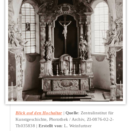
Blick auf den Hochaltar
Quelle
: Zentralinstitut für
Kunstgeschichte, Photothek / Archiv, ZI-0876-02-2-
Th035838
Erstellt von
: L. Weinfurtner