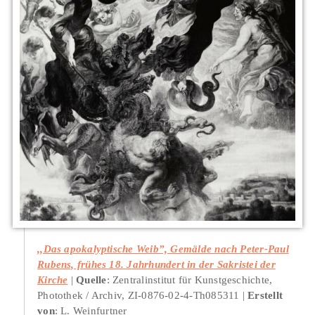
,,Das apokalyptische Weib”, Gemälde nach Peter-Paul
Rubens, frühes 18. Jahrhundert in der Sakristei der
Kirche
Quelle
: Zentralinstitut für Kunstgeschichte,
Photothek / Archiv, ZI-0876-02-4-Th085311
Erstellt
von
: L. Weinfurtner