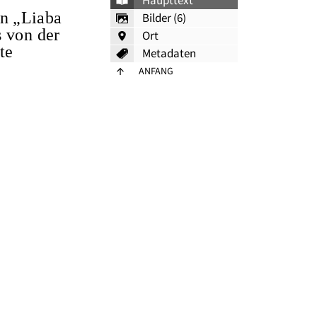
Haupttext
rn „Liaba
Bilder (6)
s von der
Ort
te
Metadaten
ANFANG