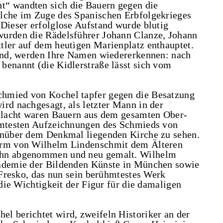
“ wandten sich die Bauern gegen die
elche im Zuge des Spanischen Erbfolgekrieges
 Dieser erfolglose Aufstand wurde blutig
wurden die Rädelsführer Johann Clanze, Johann
tler auf dem heutigen Marienplatz enthauptet.
sind, werden Ihre Namen wiedererkennen: nach
benannt (die Kidlerstraße lässt sich vom
chmied von Kochel tapfer gegen die Besatzung
ird nachgesagt, als letzter Mann in der
chlacht waren Bauern aus dem gesamten Ober-
ühmtesten Aufzeichnungen des Schmieds von
genüber dem Denkmal liegenden Kirche zu sehen.
Form von Wilhelm Lindenschmit dem Älteren
ohn abgenommen und neu gemalt. Wilhelm
kademie der Bildenden Künste in München sowie
s Fresko, das nun sein berühmtestes Werk
 die Wichtigkeit der Figur für die damaligen
l berichtet wird, zweifeln Historiker an der