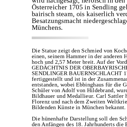
wird nachgesagt, heroisch in de
Österreicher 1705 in Sendling g
bairisch steam, ois kaiserlich v
Besatzungsmacht niedergeschlagen
Münchens.
Die Statue zeigt den Schmied von Koche
einen, seinem Hammer in der anderen Ha
hoch und 2,57 Meter breit. Auf der Vor
GEDÄCHTNIS DER OBERBAYRISCH
SENDLINGER BAUERNSCHLACHT 1705“
fertiggestellt und ist in der Zusammena
entstanden, wobei Ebbinghaus für die G
Schüler von Adolf von Hildebrand, wur
Bildhauer und Medallieur. Carl Sattler 
Florenz und nach dem Zweiten Weltkrie
Bildenden Künste in München bekannt.
Die hünenhafte Darstellung soll den Sc
den Anfängen des 18. Jahrhunderts die 