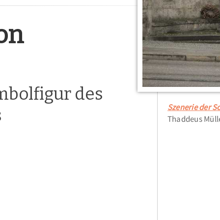
on
bolfigur des
Szenerie der S
s
Thaddeus Müll