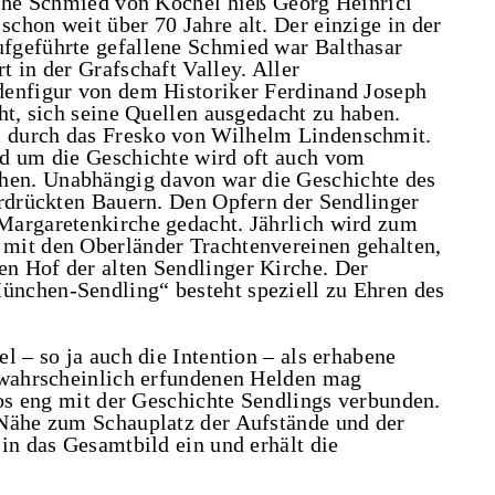
iche Schmied von Kochel hieß Georg Heinrici
chon weit über 70 Jahre alt. Der einzige in der
fgeführte gefallene Schmied war Balthasar
 in der Grafschaft Valley. Aller
denfigur von dem Historiker Ferdinand Joseph
ht, sich seine Quellen ausgedacht zu haben.
 durch das Fresko von Wilhelm Lindenschmit.
nd um die Geschichte wird oft auch vom
en. Unabhängig davon war die Geschichte des
erdrückten Bauern. Den Opfern der Sendlinger
Margaretenkirche gedacht. Jährlich wird zum
mit den Oberländer Trachtenvereinen gehalten,
n Hof der alten Sendlinger Kirche. Der
nchen-Sendling“ besteht speziell zu Ehren des
l – so ja auch die Intention – als erhabene
s wahrscheinlich erfundenen Helden mag
hos eng mit der Geschichte Sendlings verbunden.
 Nähe zum Schauplatz der Aufstände und der
in das Gesamtbild ein und erhält die