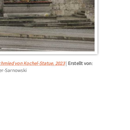
chmied von Kochel-Statue, 2023
Erstellt von
:
er-Sarnowski