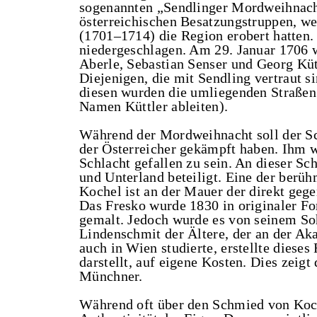
sogenannten „Sendlinger Mordweihnacht
österreichischen Besatzungstruppen, w
(1701–1714) die Region erobert hatten.
niedergeschlagen. Am 29. Januar 1706 
Aberle, Sebastian Senser und Georg Küt
Diejenigen, die mit Sendling vertraut 
diesen wurden die umliegenden Straßen 
Namen Küttler ableiten).
Während der Mordweihnacht soll der S
der Österreicher gekämpft haben. Ihm w
Schlacht gefallen zu sein. An dieser S
und Unterland beteiligt. Eine der ber
Kochel ist an der Mauer der direkt ge
Das Fresko wurde 1830 in originaler 
gemalt. Jedoch wurde es von seinem S
Lindenschmit der Ältere, der an der A
auch in Wien studierte, erstellte diese
darstellt, auf eigene Kosten. Dies zeigt
Münchner.
Während oft über den Schmied von Koche