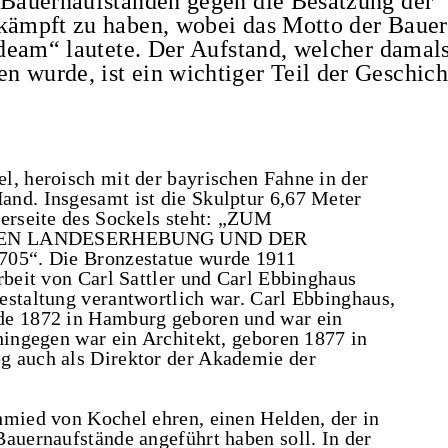
n Bauernaufständen gegen die Besatzung der
ekämpft zu haben, wobei das Motto der Baue
erdeam“ lautete. Der Aufstand, welcher damal
 wurde, ist ein wichtiger Teil der Geschich
l, heroisch mit der bayrischen Fahne in der
nd. Insgesamt ist die Skulptur 6,67 Meter
derseite des Sockels steht: „ZUM
EN LANDESERHEBUNG UND DER
. Die Bronzestatue wurde 1911
rbeit von Carl Sattler und Carl Ebbinghaus
estaltung verantwortlich war. Carl Ebbinghaus,
de 1872 in Hamburg geboren und war ein
hingegen war ein Architekt, geboren 1877 in
g auch als Direktor der Akademie der
hmied von Kochel ehren, einen Helden, der in
Bauernaufstände angeführt haben soll. In der