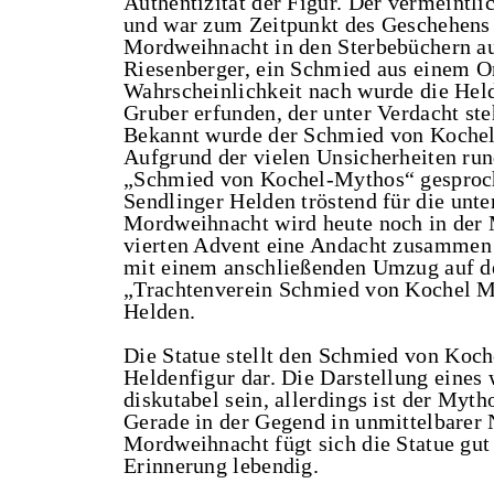
Authentizität der Figur. Der vermeintl
und war zum Zeitpunkt des Geschehens s
Mordweihnacht in den Sterbebüchern au
Riesenberger, ein Schmied aus einem Ort
Wahrscheinlichkeit nach wurde die Hel
Gruber erfunden, der unter Verdacht ste
Bekannt wurde der Schmied von Kochel
Aufgrund der vielen Unsicherheiten ru
„Schmied von Kochel-Mythos“ gesproch
Sendlinger Helden tröstend für die unt
Mordweihnacht wird heute noch in der 
vierten Advent eine Andacht zusammen 
mit einem anschließenden Umzug auf de
„Trachtenverein Schmied von Kochel Mü
Helden.
Die Statue stellt den Schmied von Koche
Heldenfigur dar. Die Darstellung eine
diskutabel sein, allerdings ist der Myt
Gerade in der Gegend in unmittelbarer
Mordweihnacht fügt sich die Statue gut 
Erinnerung lebendig.