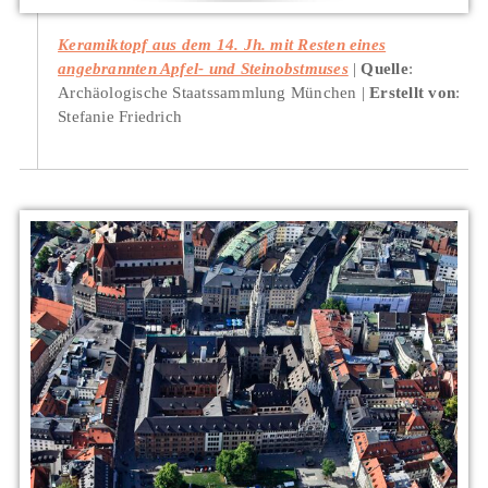
Keramiktopf aus dem 14. Jh. mit Resten eines
angebrannten Apfel- und Steinobstmuses
Quelle
:
Archäologische Staatssammlung München
Erstellt von
:
Stefanie Friedrich