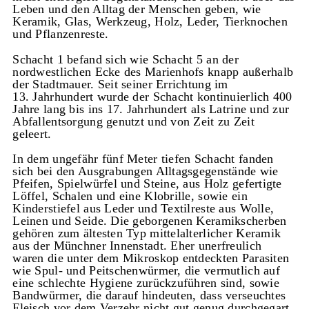
Leben und den Alltag der Menschen geben, wie
Keramik, Glas, Werkzeug, Holz, Leder, Tierknochen
und Pflanzenreste.
Schacht 1 befand sich wie Schacht 5 an der
nordwestlichen Ecke des Marienhofs knapp außerhalb
der Stadtmauer. Seit seiner Errichtung im
13. Jahrhundert wurde der Schacht kontinuierlich 400
Jahre lang bis ins 17. Jahrhundert als Latrine und zur
Abfallentsorgung genutzt und von Zeit zu Zeit
geleert.
In dem ungefähr fünf Meter tiefen Schacht fanden
sich bei den Ausgrabungen Alltagsgegenstände wie
Pfeifen, Spielwürfel und Steine, aus Holz gefertigte
Löffel, Schalen und eine Klobrille, sowie ein
Kinderstiefel aus Leder und Textilreste aus Wolle,
Leinen und Seide. Die geborgenen Keramikscherben
gehören zum ältesten Typ mittelalterlicher Keramik
aus der Münchner Innenstadt. Eher unerfreulich
waren die unter dem Mikroskop entdeckten Parasiten
wie Spul- und Peitschenwürmer, die vermutlich auf
eine schlechte Hygiene zurückzuführen sind, sowie
Bandwürmer, die darauf hindeuten, dass verseuchtes
Fleisch vor dem Verzehr nicht gut genug durchgegart