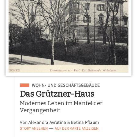
Eingeordnet unter
WOHN- UND GESCHÄFTSGEBÄUDE
Das Grützner-Haus
Modernes Leben im Mantel der
Vergangenheit
Von
Alexandra Avrutina
&
Betina Pflaum
STORY ANSEHEN
AUF DER KARTE ANZEIGEN
—