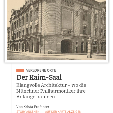
Eingeordnet unter
VERLORENE ORTE
Der Kaim-Saal
Klangvolle Architektur – wo die
Münchner Philharmoniker ihre
Anfänge nahmen
Von
Krista Profanter
STORY ANSEHEN
AUF DER KARTE ANZEIGEN
—