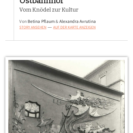
Ostbahnhof
Vom Knödel zur Kultur
Von
Betina Pflaum
&
Alexandra Avrutina
STORY ANSEHEN
AUF DER KARTE ANZEIGEN
—