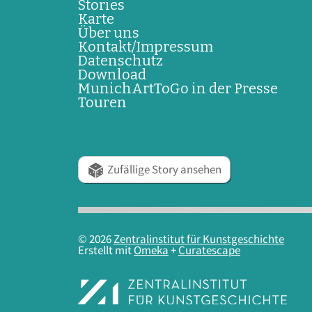
Stories
Karte
Über uns
Kontakt/Impressum
Datenschutz
Download
MunichArtToGo in der Presse
Touren
Zufällige Story ansehen
© 2026
Zentralinstitut für Kunstgeschichte
Erstellt mit
Omeka
+
Curatescape