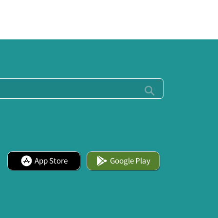
App Store
Google Play