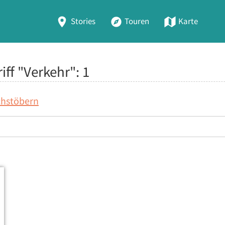
Stories
Touren
Karte
iff "Verkehr":
1
chstöbern