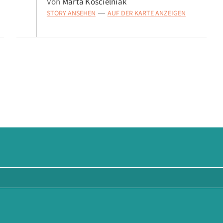
Von
Marta Koscielniak
STORY ANSEHEN
AUF DER KARTE ANZEIGEN
—