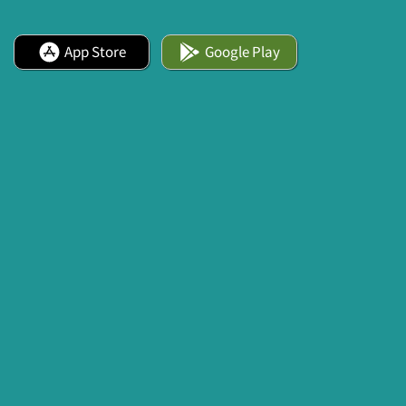
App Store
Google Play