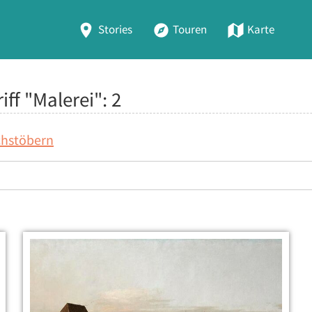
Stories
Touren
Karte
iff "Malerei":
2
chstöbern