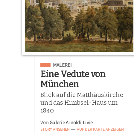
Eingeordnet unter
MALEREI
Eine Vedute von
München
Blick auf die Matthäuskirche
und das Himbsel-Haus um
1840
Von
Galerie Arnoldi-Livie
STORY ANSEHEN
AUF DER KARTE ANZEIGEN
—