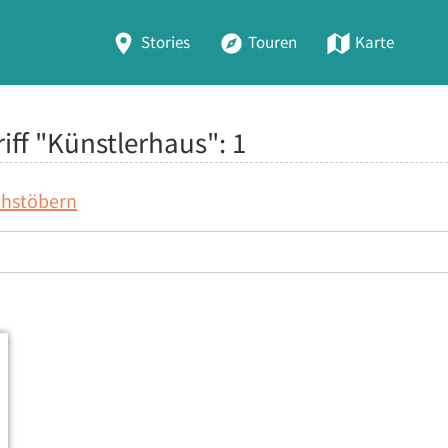
Stories
Touren
Karte
iff "Künstlerhaus":
1
chstöbern