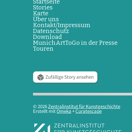
Startseite
Stories
Karte
Über uns
Kontakt/Impressum
Datenschutz
Download
MunichArtToGo in der Presse
Touren
Zufällige Story ansehen
© 2026
Zentralinstitut für Kunstgeschichte
Erstellt mit
Omeka
+
Curatescape