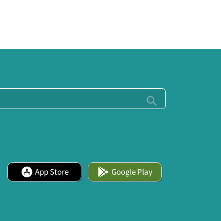
App Store
Google Play