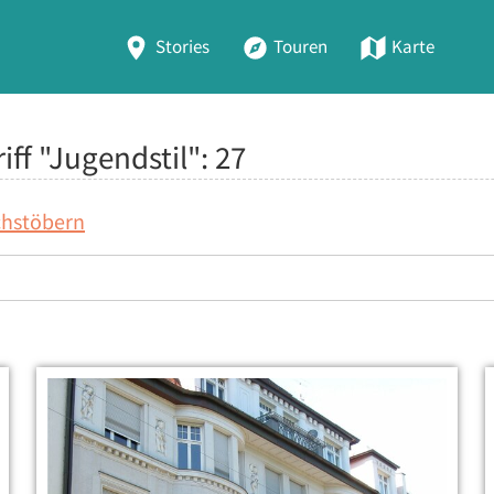
Stories
Touren
Karte
iff "Jugendstil":
27
chstöbern