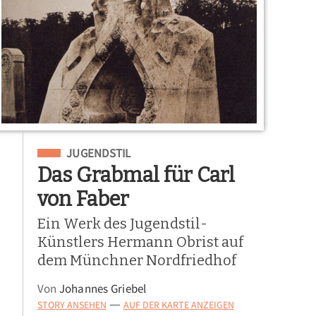
Eingeordnet unter
JUGENDSTIL
Das Grabmal für Carl
von Faber
Ein Werk des Jugendstil-
Künstlers Hermann Obrist auf
dem Münchner Nordfriedhof
Von
Johannes Griebel
STORY ANSEHEN
AUF DER KARTE ANZEIGEN
—