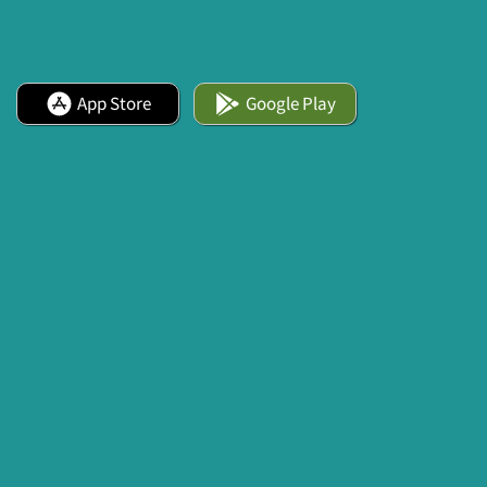
App Store
Google Play