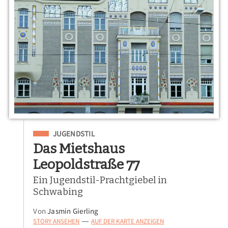
Eingeordnet unter
JUGENDSTIL
Das Mietshaus
Leopoldstraße 77
Ein Jugendstil-Prachtgiebel in
Schwabing
Von
Jasmin Gierling
STORY ANSEHEN
AUF DER KARTE ANZEIGEN
—