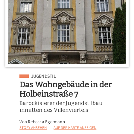
Eingeordnet unter
JUGENDSTIL
Das Wohngebäude in der
Holbeinstraße 7
Barockisierender Jugendstilbau
inmitten des Villenviertels
Von
Rebecca Egermann
STORY ANSEHEN
AUF DER KARTE ANZEIGEN
—