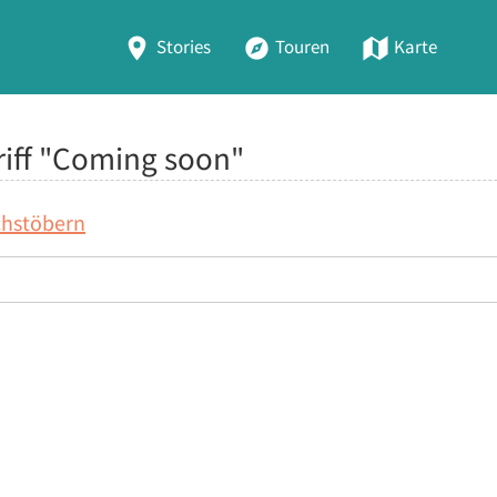
Stories
Touren
Karte
riff "Coming soon"
chstöbern