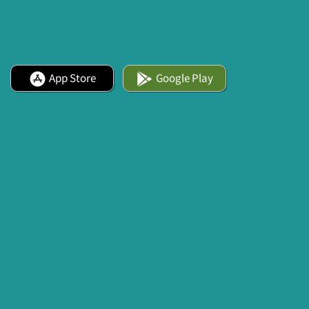
App Store
Google Play