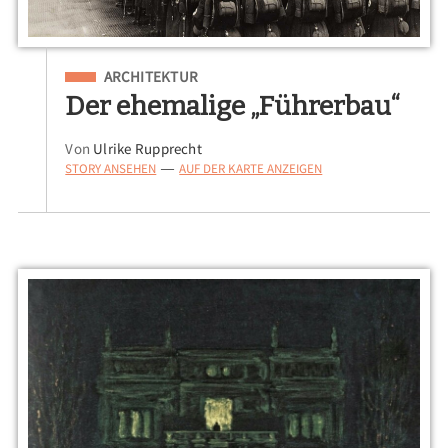
Eingeordnet unter
ARCHITEKTUR
Der ehemalige „Führerbau“
Von
Ulrike Rupprecht
STORY ANSEHEN
AUF DER KARTE ANZEIGEN
—