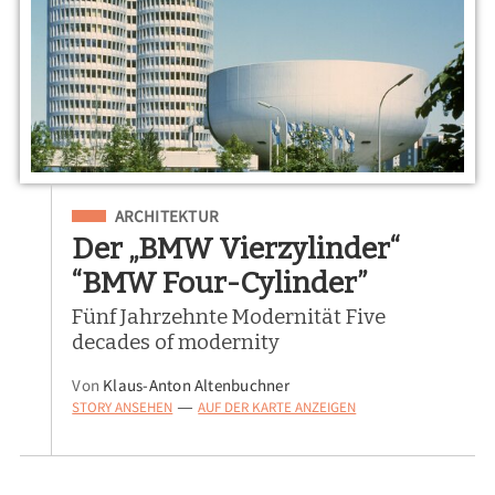
Eingeordnet unter
ARCHITEKTUR
Der „BMW Vierzylinder“
“BMW Four-Cylinder”
Fünf Jahrzehnte Modernität Five
decades of modernity
Von
Klaus-Anton Altenbuchner
STORY ANSEHEN
AUF DER KARTE ANZEIGEN
—