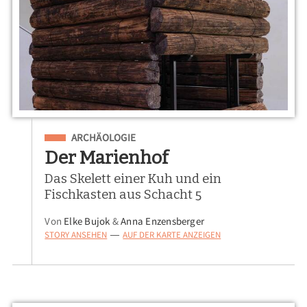
Eingeordnet unter
ARCHÄOLOGIE
Der Marienhof
Das Skelett einer Kuh und ein
Fischkasten aus Schacht 5
Von
Elke Bujok
&
Anna Enzensberger
STORY ANSEHEN
AUF DER KARTE ANZEIGEN
—