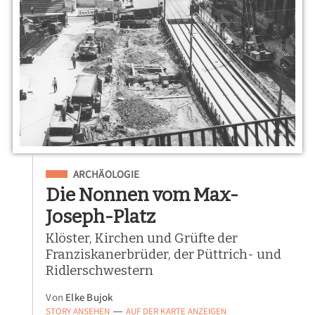
Eingeordnet unter
ARCHÄOLOGIE
Die Nonnen vom Max-
Joseph-Platz
Klöster, Kirchen und Grüfte der
Franziskanerbrüder, der Püttrich- und
Ridlerschwestern
Von
Elke Bujok
STORY ANSEHEN
AUF DER KARTE ANZEIGEN
—