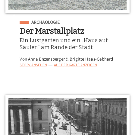
Eingeordnet unter
ARCHÄOLOGIE
Der Marstallplatz
Ein Lustgarten und ein „Haus auf
Säulen“ am Rande der Stadt
Von
Anna Enzensberger
&
Brigitte Haas-Gebhard
STORY ANSEHEN
AUF DER KARTE ANZEIGEN
—