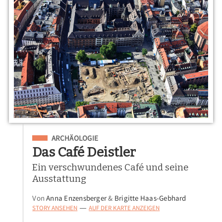
Eingeordnet unter
ARCHÄOLOGIE
Das Café Deistler
Ein verschwundenes Café und seine
Ausstattung
Von
Anna Enzensberger
&
Brigitte Haas-Gebhard
STORY ANSEHEN
AUF DER KARTE ANZEIGEN
—