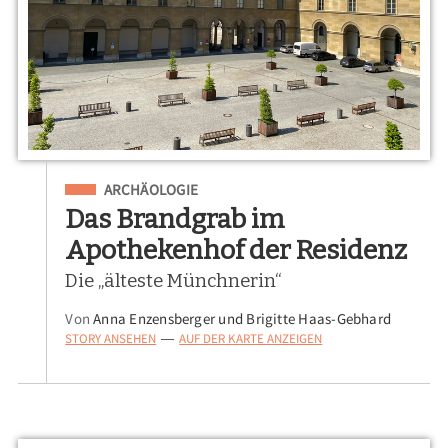
Eingeordnet unter
ARCHÄOLOGIE
Das Brandgrab im
Apothekenhof der Residenz
Die „älteste Münchnerin“
Von
Anna Enzensberger und Brigitte Haas-Gebhard
STORY ANSEHEN
AUF DER KARTE ANZEIGEN
—