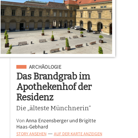
Eingeordnet unter
ARCHÄOLOGIE
Das Brandgrab im
Apothekenhof der
Residenz
Die „älteste Münchnerin“
Von
Anna Enzensberger und Brigitte
Haas-Gebhard
STORY ANSEHEN
AUF DER KARTE ANZEIGEN
—