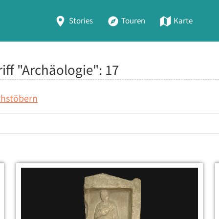
Stories
Touren
Karte
iff "Archäologie":
17
chstöbern