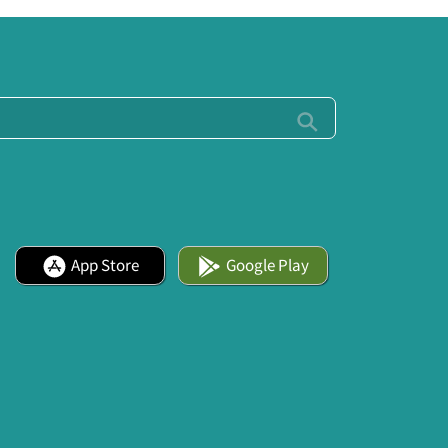
App Store
Google Play