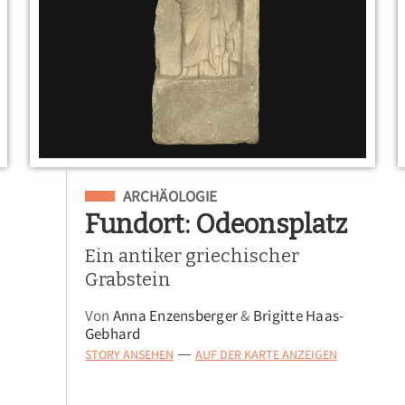
Eingeordnet unter
ARCHÄOLOGIE
Fundort: Odeonsplatz
Ein antiker griechischer
Grabstein
Von
Anna Enzensberger
&
Brigitte Haas-
Gebhard
STORY ANSEHEN
AUF DER KARTE ANZEIGEN
—