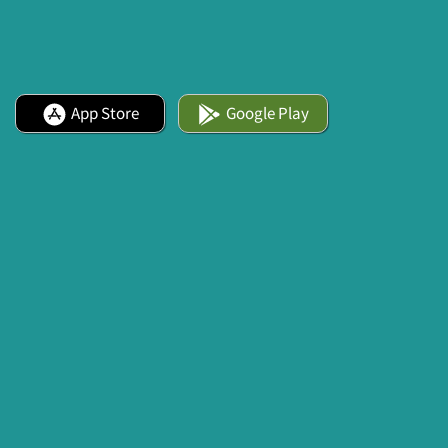
App Store
Google Play