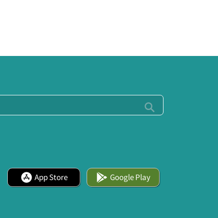
App Store
Google Play