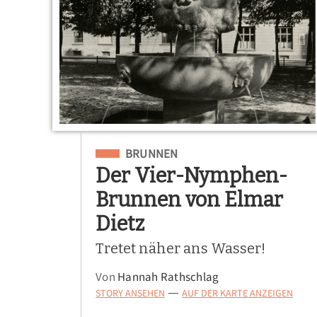
Eingeordnet unter
BRUNNEN
Der Vier-Nymphen-
Brunnen von Elmar
Dietz
Tretet näher ans Wasser!
Von
Hannah Rathschlag
STORY ANSEHEN
AUF DER KARTE ANZEIGEN
—