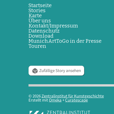
Startseite
Stories
Karte
Über uns
Kontakt/Impressum
Datenschutz
Download
MunichArtToGo in der Presse
Touren
Zufällige Story ansehen
© 2026
Zentralinstitut für Kunstgeschichte
Erstellt mit
Omeka
+
Curatescape