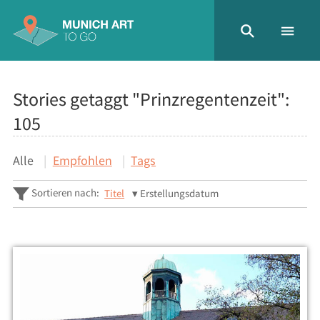
Stories getaggt "Prinzregentenzeit":
105
Alle
Empfohlen
Tags
Sortieren nach:
Titel
Erstellungsdatum