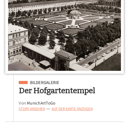
Eingeordnet unter
BILDERGALERIE
Der Hofgartentempel
Von
MunichArtToGo
STORY ANSEHEN
AUF DER KARTE ANZEIGEN
—