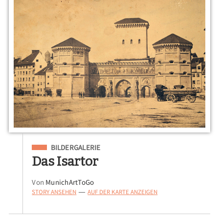
Eingeordnet unter
BILDERGALERIE
Das Isartor
Von
MunichArtToGo
STORY ANSEHEN
AUF DER KARTE ANZEIGEN
—