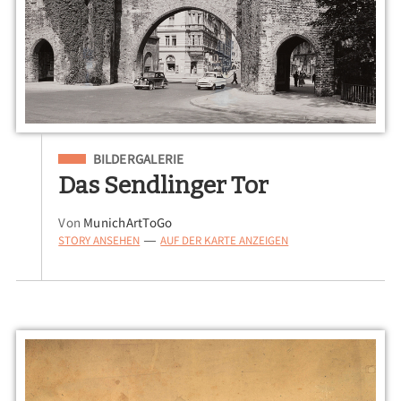
Eingeordnet unter
BILDERGALERIE
Das Sendlinger Tor
Von
MunichArtToGo
STORY ANSEHEN
AUF DER KARTE ANZEIGEN
—