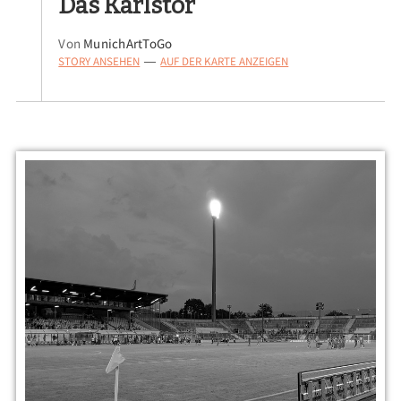
Das Karlstor
Von
MunichArtToGo
STORY ANSEHEN
AUF DER KARTE ANZEIGEN
—