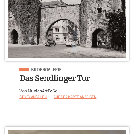
Eingeordnet unter
BILDERGALERIE
Das Sendlinger Tor
Von
MunichArtToGo
STORY ANSEHEN
AUF DER KARTE ANZEIGEN
—