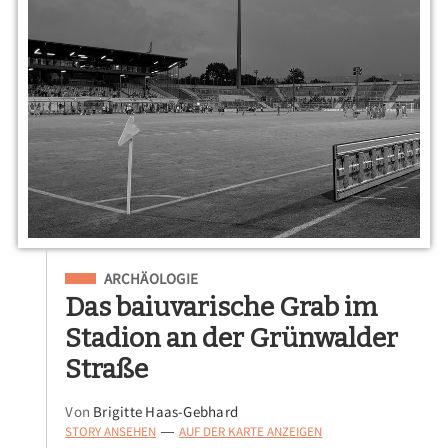
Eingeordnet unter
ARCHÄOLOGIE
Das baiuvarische Grab im
Stadion an der Grünwalder
Straße
Von
Brigitte Haas-Gebhard
STORY ANSEHEN
AUF DER KARTE ANZEIGEN
—