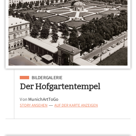
Eingeordnet unter
BILDERGALERIE
Der Hofgartentempel
Von
MunichArtToGo
STORY ANSEHEN
AUF DER KARTE ANZEIGEN
—