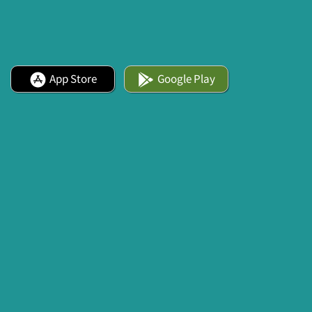
App Store
Google Play