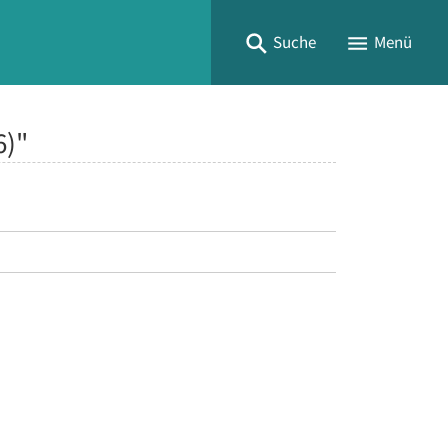
Suche
Menü
6)"