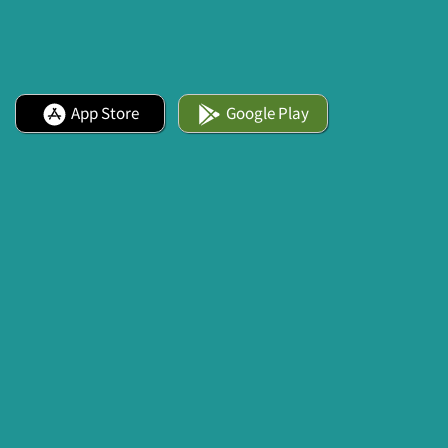
App Store
Google Play