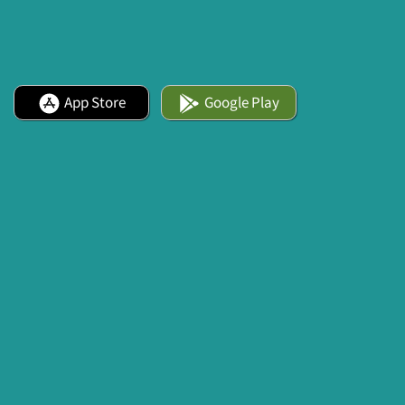
App Store
Google Play