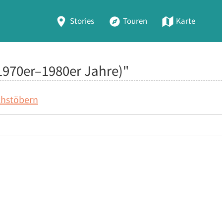
Stories
Touren
Karte
1970er–1980er Jahre)"
chstöbern