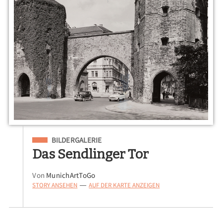
Eingeordnet unter
BILDERGALERIE
Das Sendlinger Tor
Von
MunichArtToGo
STORY ANSEHEN
AUF DER KARTE ANZEIGEN
—