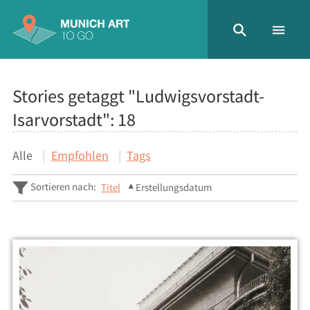
Stories getaggt "Ludwigsvorstadt-
Isarvorstadt":
18
Alle
Empfohlen
Tags
Sortieren nach:
Titel
Erstellungsdatum