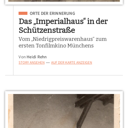
Eingeordnet unter
ORTE DER ERINNERUNG
Das „Imperialhaus“ in der
Schützenstraße
Vom „Niedrigpreiswarenhaus“ zum
ersten Tonfilmkino Münchens
Von
Heidi Rehn
STORY ANSEHEN
AUF DER KARTE ANZEIGEN
—