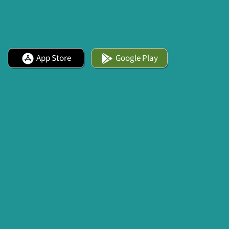
App Store
Google Play