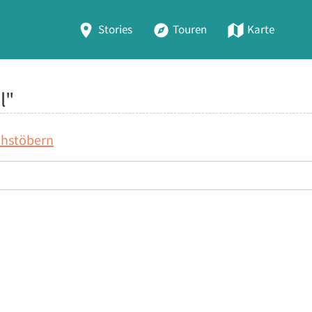
Stories
Touren
Karte
l"
chstöbern