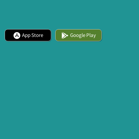
App Store
Google Play