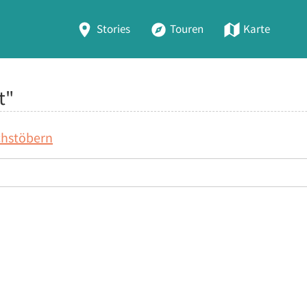
Stories
Touren
Karte
t"
chstöbern