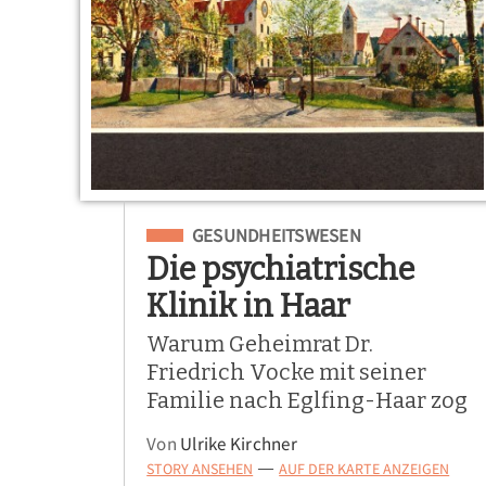
Eingeordnet unter
GESUNDHEITSWESEN
Die psychiatrische
Klinik in Haar
Warum Geheimrat Dr.
Friedrich Vocke mit seiner
Familie nach Eglfing-Haar zog
Von
Ulrike Kirchner
STORY ANSEHEN
AUF DER KARTE ANZEIGEN
—