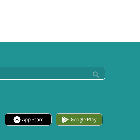
App Store
Google Play