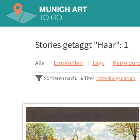
Stories getaggt "Haar":
1
Alle
Empfohlen
Tags
Karte dur
Sortieren nach:
Titel
Erstellungsdatum