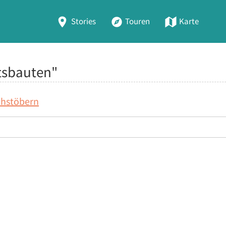
Stories
Touren
Karte
tsbauten"
chstöbern