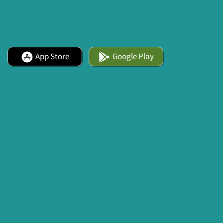
App Store
Google Play